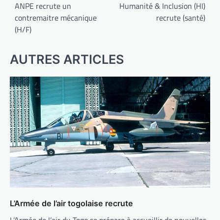
de
ANPE recrute un
Humanité & Inclusion (HI)
contremaitre mécanique
recrute (santé)
l’article
(H/F)
AUTRES ARTICLES
L’Armée de l’air togolaise recrute
L’Armée de l’air du Togo se prépare à accueillir de nouvelles