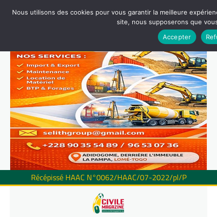
Nous utilisons des cookies pour vous garantir la meilleure expérienc
site, nous supposerons que vous 
Accepter
Ref
Récépissé HAAC N°0062/HAAC/07-2022/pl/P
Skip
to
content