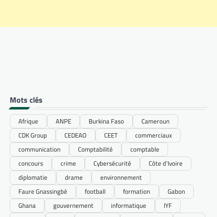
Mots clés
Afrique
ANPE
Burkina Faso
Cameroun
CDK Group
CEDEAO
CEET
commerciaux
communication
Comptabilité
comptable
concours
crime
Cybersécurité
Côte d’Ivoire
diplomatie
drame
environnement
Faure Gnassingbé
football
formation
Gabon
Ghana
gouvernement
informatique
IYF