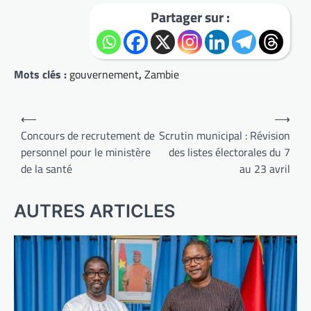
Partager sur :
Mots clés :
gouvernement
,
Zambie
Navigation
⟵
⟶
de
Concours de recrutement de
Scrutin municipal : Révision
personnel pour le ministère
des listes électorales du 7
l’article
de la santé
au 23 avril
AUTRES ARTICLES