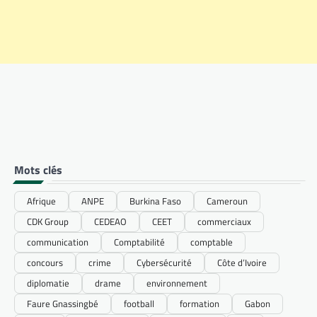
Mots clés
Afrique
ANPE
Burkina Faso
Cameroun
CDK Group
CEDEAO
CEET
commerciaux
communication
Comptabilité
comptable
concours
crime
Cybersécurité
Côte d’Ivoire
diplomatie
drame
environnement
Faure Gnassingbé
football
formation
Gabon