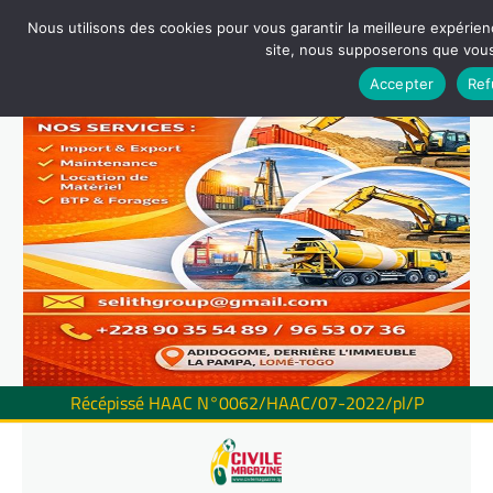
Nous utilisons des cookies pour vous garantir la meilleure expérienc
site, nous supposerons que vous 
Accepter
Ref
Récépissé HAAC N°0062/HAAC/07-2022/pl/P
Skip
to
content