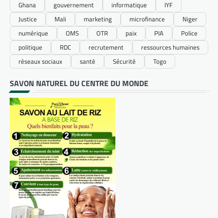
Ghana
gouvernement
informatique
IYF
Justice
Mali
marketing
microfinance
Niger
numérique
OMS
OTR
paix
PIA
Police
politique
RDC
recrutement
ressources humaines
réseaux sociaux
santé
Sécurité
Togo
SAVON NATUREL DU CENTRE DU MONDE