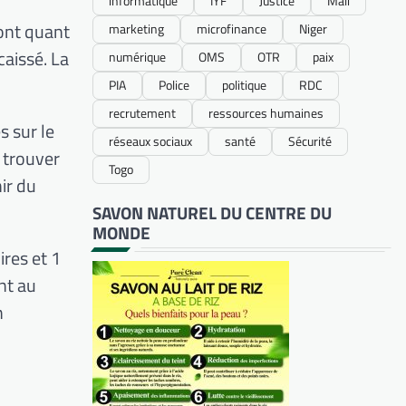
informatique
IYF
Justice
Mali
sont quant
marketing
microfinance
Niger
aissé. La
numérique
OMS
OTR
paix
PIA
Police
politique
RDC
recrutement
ressources humaines
s sur le
réseaux sociaux
santé
Sécurité
e trouver
Togo
nir du
SAVON NATUREL DU CENTRE DU
MONDE
ires et 1
nt au
n