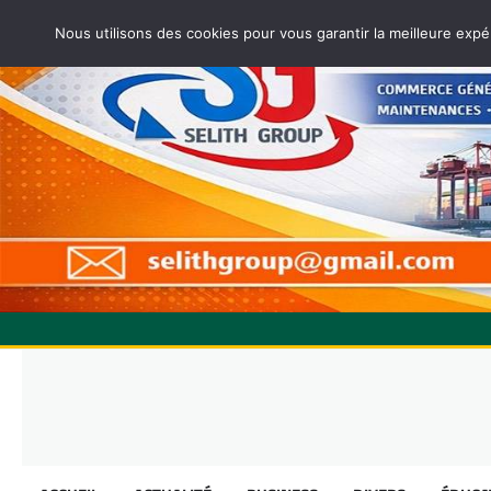
Nous utilisons des cookies pour vous garantir la meilleure expé
Skip
to
content