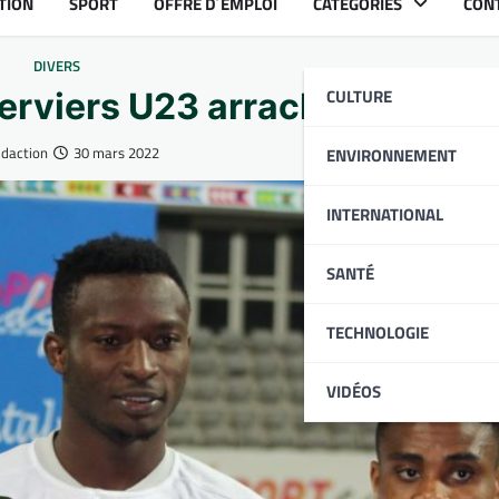
TION
SPORT
OFFRE D´EMPLOI
CATÉGORIES
CON
DIVERS
CULTURE
erviers U23 arrachent le tro
édaction
30 mars 2022
ENVIRONNEMENT
INTERNATIONAL
SANTÉ
TECHNOLOGIE
VIDÉOS