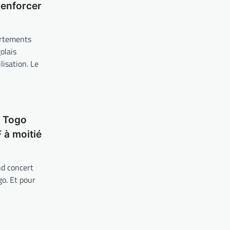
enforcer
ortements
olais
lisation. Le
P Togo
 à moitié
nd concert
go. Et pour