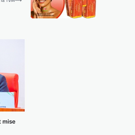
 la TVM
⟶
t mise