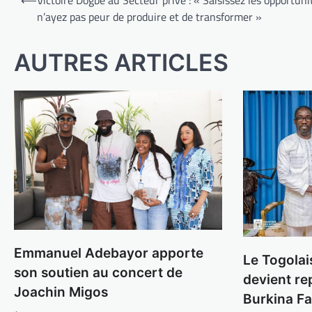
⟵
Victoire Dogbé au Secteur privé : « Saisissez les opportuni
de
n’ayez pas peur de produire et de transformer »
l’article
AUTRES ARTICLES
Emmanuel Adebayor apporte
Le Togolai
son soutien au concert de
devient re
Joachin Migos
Burkina F