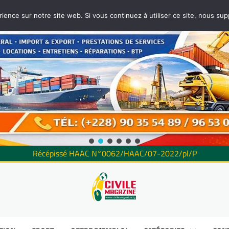
rience sur notre site web. Si vous continuez à utiliser ce site, nous su
Récépissé HAAC N°0062/HAAC/07-2022/pl/P