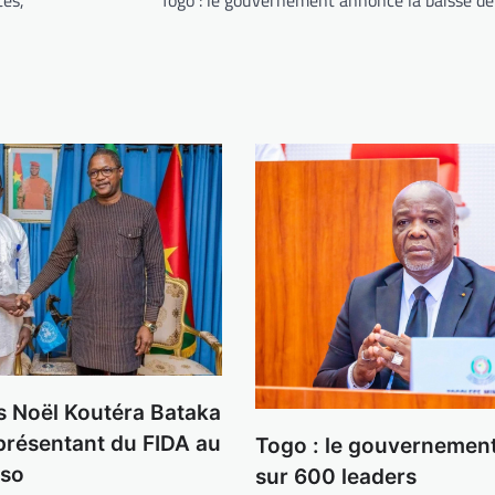
tés,
Togo : le gouvernement annonce la baisse de
s Noël Koutéra Bataka
présentant du FIDA au
Togo : le gouvernemen
aso
sur 600 leaders