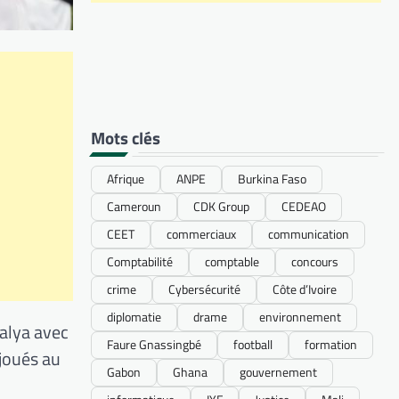
Mots clés
Afrique
ANPE
Burkina Faso
Cameroun
CDK Group
CEDEAO
CEET
commerciaux
communication
Comptabilité
comptable
concours
crime
Cybersécurité
Côte d’Ivoire
diplomatie
drame
environnement
talya avec
Faure Gnassingbé
football
formation
 joués au
Gabon
Ghana
gouvernement