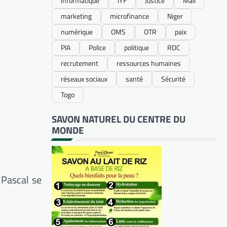
informatique
IYF
Justice
Mali
marketing
microfinance
Niger
numérique
OMS
OTR
paix
PIA
Police
politique
RDC
recrutement
ressources humaines
réseaux sociaux
santé
Sécurité
Togo
SAVON NATUREL DU CENTRE DU
MONDE
 Pascal se