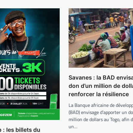
Savanes : la BAD envis
don d’un million de dol
renforcer la résilience
La Banque africaine de dévelo
(BAD) envisage d’apporter un do
million de dollars au Togo, afin 
un…
: les billets du