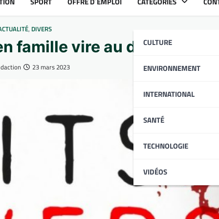
TION
SPORT
OFFRE D´EMPLOI
CATÉGORIES
CON
ACTUALITÉ
,
DIVERS
CULTURE
en famille vire au drame
édaction
23 mars 2023
ENVIRONNEMENT
INTERNATIONAL
SANTÉ
TECHNOLOGIE
VIDÉOS