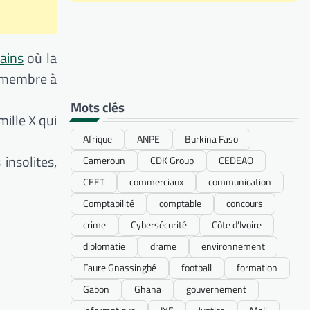
cains
où la
e membre à
Mots clés
ille X qui
Afrique
ANPE
Burkina Faso
insolites,
Cameroun
CDK Group
CEDEAO
CEET
commerciaux
communication
Comptabilité
comptable
concours
crime
Cybersécurité
Côte d’Ivoire
diplomatie
drame
environnement
Faure Gnassingbé
football
formation
Gabon
Ghana
gouvernement