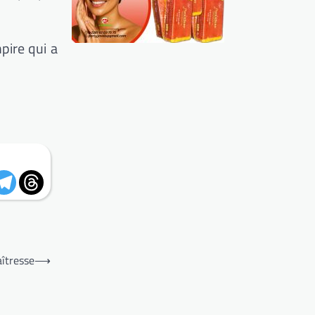
pire qui a
aîtresse
⟶