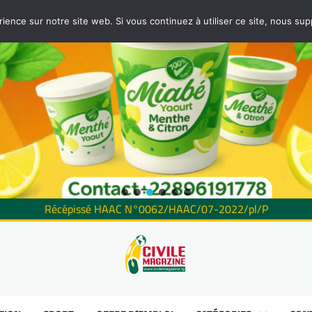
rience sur notre site web. Si vous continuez à utiliser ce site, nous su
Récépissé HAAC N°0062/HAAC/07-2022/pl/P