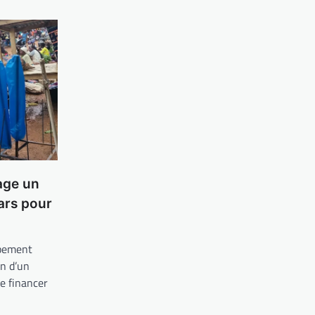
age un
lars pour
ppement
n d’un
de financer