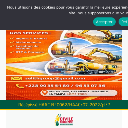
Nous utilisons des cookies pour vous garantir la meilleure expérienc
site, nous supposerons que vous 
Accepter
Ref
Récépissé HAAC N°0062/HAAC/07-2022/pl/P
Skip
to
content