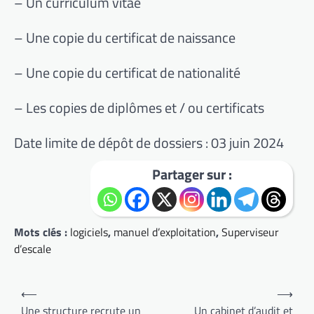
– Un curriculum vitae
– Une copie du certificat de naissance
– Une copie du certificat de nationalité
– Les copies de diplômes et / ou certificats
Date limite de dépôt de dossiers : 03 juin 2024
Partager sur :
Mots clés :
logiciels
,
manuel d’exploitation
,
Superviseur
d’escale
Navigation
⟵
⟶
de
Une structure recrute un
Un cabinet d’audit et