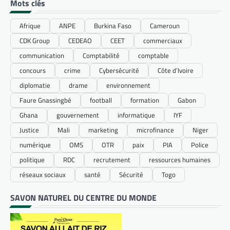
Mots clés
Afrique
ANPE
Burkina Faso
Cameroun
CDK Group
CEDEAO
CEET
commerciaux
communication
Comptabilité
comptable
concours
crime
Cybersécurité
Côte d’Ivoire
diplomatie
drame
environnement
Faure Gnassingbé
football
formation
Gabon
Ghana
gouvernement
informatique
IYF
Justice
Mali
marketing
microfinance
Niger
numérique
OMS
OTR
paix
PIA
Police
politique
RDC
recrutement
ressources humaines
réseaux sociaux
santé
Sécurité
Togo
SAVON NATUREL DU CENTRE DU MONDE