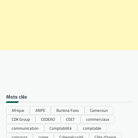
Mots clés
Afrique
ANPE
Burkina Faso
Cameroun
CDK Group
CEDEAO
CEET
commerciaux
communication
Comptabilité
comptable
concours
crime
Cybersécurité
Côte d’Ivoire