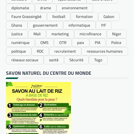
diplomatie
drame
environnement
Faure Gnassingbé
football
formation
Gabon
Ghana
gouvernement
informatique
IYF
Justice
Mali
marketing
microfinance
Niger
numérique
OMS
OTR
paix
PIA
Police
politique
RDC
recrutement
ressources humaines
réseaux sociaux
santé
Sécurité
Togo
SAVON NATUREL DU CENTRE DU MONDE