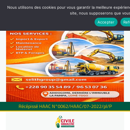
Nous utilisons des cookies pour vous garantir la meilleure expérienc
site, nous supposerons que vous 
Accepter
Ref
Récépissé HAAC N°0062/HAAC/07-2022/pl/P
Skip
to
content