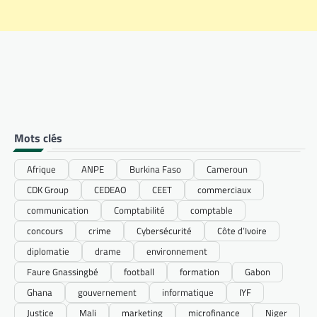
Mots clés
Afrique
ANPE
Burkina Faso
Cameroun
CDK Group
CEDEAO
CEET
commerciaux
communication
Comptabilité
comptable
concours
crime
Cybersécurité
Côte d’Ivoire
diplomatie
drame
environnement
Faure Gnassingbé
football
formation
Gabon
Ghana
gouvernement
informatique
IYF
Justice
Mali
marketing
microfinance
Niger