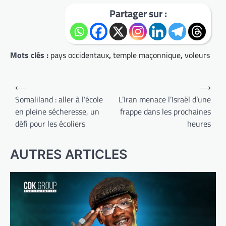
Partager sur :
Mots clés :
pays occidentaux
,
temple maçonnique
,
voleurs
Navigation
⟵
⟶
de
Somaliland : aller à l’école
L’Iran menace l’Israël d’une
en pleine sécheresse, un
frappe dans les prochaines
l’article
défi pour les écoliers
heures
AUTRES ARTICLES