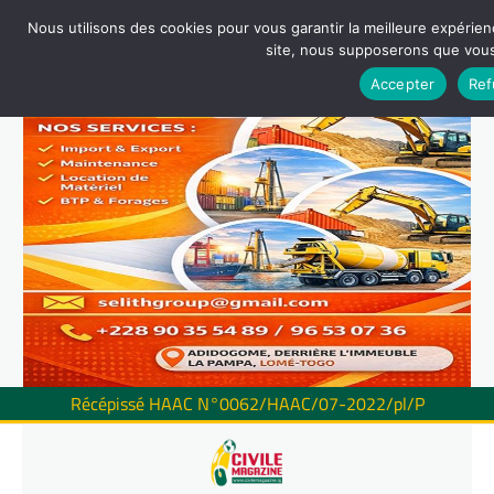
Nous utilisons des cookies pour vous garantir la meilleure expérienc
site, nous supposerons que vous 
Accepter
Ref
Récépissé HAAC N°0062/HAAC/07-2022/pl/P
Skip
to
content