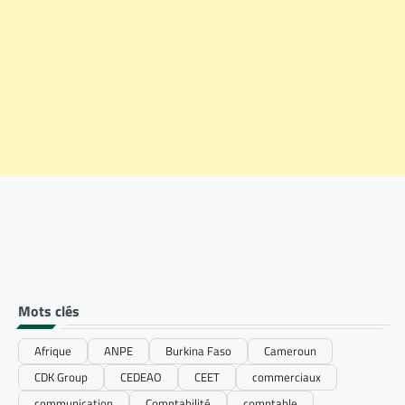
Mots clés
Afrique
ANPE
Burkina Faso
Cameroun
CDK Group
CEDEAO
CEET
commerciaux
communication
Comptabilité
comptable