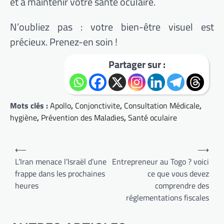
et à maintenir votre santé oculaire.
N’oubliez pas : votre bien-être visuel est
précieux. Prenez-en soin !
Partager sur :
Mots clés :
Apollo
,
Conjonctivite
,
Consultation Médicale
,
hygiène
,
Prévention des Maladies
,
Santé oculaire
Navigation
⟵
⟶
de
L’Iran menace l’Israël d’une
Entrepreneur au Togo ? voici
frappe dans les prochaines
ce que vous devez
l’article
heures
comprendre des
réglementations fiscales