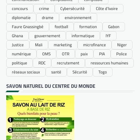
concours
crime
Cybersécurité
Côte d’Ivoire
diplomatie
drame
environnement
Faure Gnassingbé
football
formation
Gabon
Ghana
gouvernement
informatique
IYF
Justice
Mali
marketing
microfinance
Niger
numérique
OMS
OTR
paix
PIA
Police
politique
RDC
recrutement
ressources humaines
réseaux sociaux
santé
Sécurité
Togo
SAVON NATUREL DU CENTRE DU MONDE