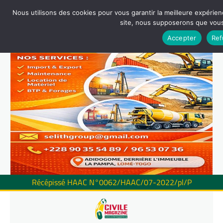
Nous utilisons des cookies pour vous garantir la meilleure expérienc
site, nous supposerons que vous 
Accepter
Ref
Récépissé HAAC N°0062/HAAC/07-2022/pl/P
Skip
to
content