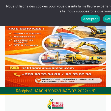
Nous utilisons des cookies pour vous garantir la meilleure expérienc
site, nous supposerons que vous 
Accepter
Ref
Récépissé HAAC N°0062/HAAC/07-2022/pl/P
Skip
to
content