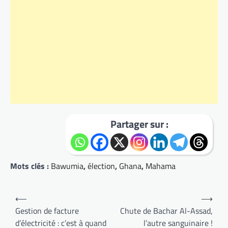
Partager sur :
Mots clés :
Bawumia
,
élection
,
Ghana
,
Mahama
Navigation
⟵
⟶
de
Gestion de facture
Chute de Bachar Al-Assad,
d’électricité : c’est à quand
l’autre sanguinaire !
l’article