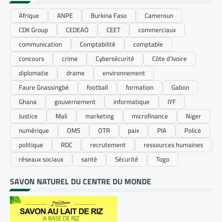
Afrique
ANPE
Burkina Faso
Cameroun
CDK Group
CEDEAO
CEET
commerciaux
communication
Comptabilité
comptable
concours
crime
Cybersécurité
Côte d’Ivoire
diplomatie
drame
environnement
Faure Gnassingbé
football
formation
Gabon
Ghana
gouvernement
informatique
IYF
Justice
Mali
marketing
microfinance
Niger
numérique
OMS
OTR
paix
PIA
Police
politique
RDC
recrutement
ressources humaines
réseaux sociaux
santé
Sécurité
Togo
SAVON NATUREL DU CENTRE DU MONDE