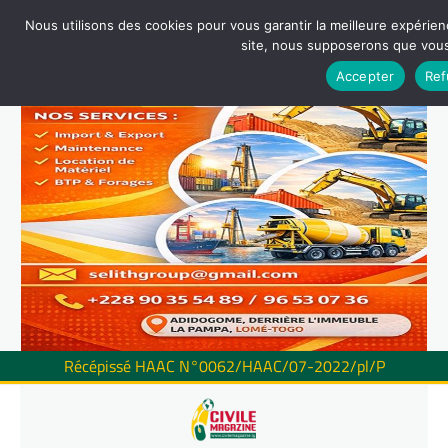
Nous utilisons des cookies pour vous garantir la meilleure expérienc
site, nous supposerons que vous 
Accepter
Ref
Récépissé HAAC N°0062/HAAC/07-2022/pl/P
Skip
to
content