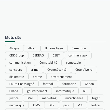
Mots clés
Afrique
ANPE
Burkina Faso
Cameroun
CDK Group
CEDEAO
CEET
commerciaux
communication
Comptabilité
comptable
concours
crime
Cybersécurité
Côte d’Ivoire
diplomatie
drame
environnement
Faure Gnassingbé
football
formation
Gabon
Ghana
gouvernement
informatique
IYF
Justice
Mali
marketing
microfinance
Niger
numérique
OMS
OTR
paix
PIA
Police