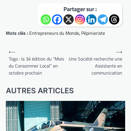
Partager sur :
Mots clés :
Entrepreneurs du Monde
,
Pépinieriste
Navigation
⟵
⟶
de
Togo : la 3è édition du “Mois
Une Société recherche une
du Consommer Local” en
Assistante en
l’article
octobre prochain
communication
AUTRES ARTICLES