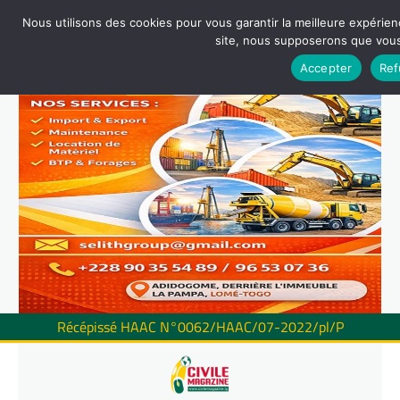
Nous utilisons des cookies pour vous garantir la meilleure expérienc
site, nous supposerons que vous 
Accepter
Ref
Récépissé HAAC N°0062/HAAC/07-2022/pl/P
Skip
to
content