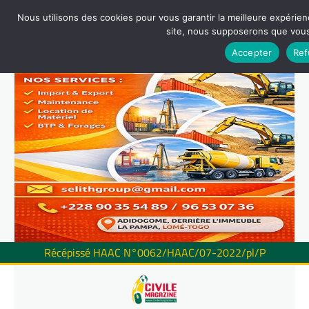
Nous utilisons des cookies pour vous garantir la meilleure expérienc
site, nous supposerons que vous 
Accepter
Ref
Récépissé HAAC N°0062/HAAC/07-2022/pl/P
Skip
to
content