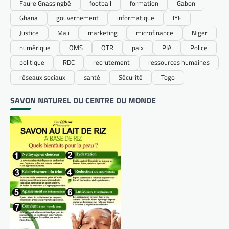
Faure Gnassingbé
football
formation
Gabon
Ghana
gouvernement
informatique
IYF
Justice
Mali
marketing
microfinance
Niger
numérique
OMS
OTR
paix
PIA
Police
politique
RDC
recrutement
ressources humaines
réseaux sociaux
santé
Sécurité
Togo
SAVON NATUREL DU CENTRE DU MONDE