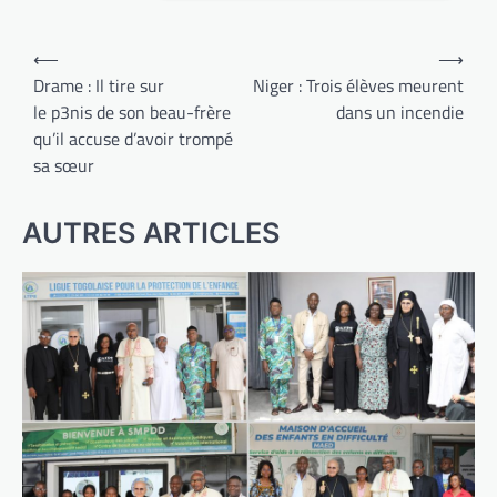
Navigation
⟵
⟶
de
Drame : Il tire sur
Niger : Trois élèves meurent
le p3nis de son beau-frère
dans un incendie
l’article
qu’il accuse d’avoir trompé
sa sœur
AUTRES ARTICLES