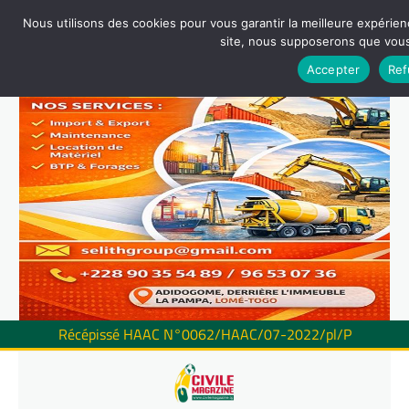
Nous utilisons des cookies pour vous garantir la meilleure expérienc
site, nous supposerons que vous 
Accepter
Ref
Récépissé HAAC N°0062/HAAC/07-2022/pl/P
Skip
to
content