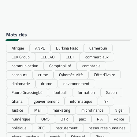
Mots clés
Afrique
ANPE
Burkina Faso
Cameroun
CDK Group
CEDEAO
CEET
commerciaux
communication
Comptabilité
comptable
concours
crime
Cybersécurité
Côte d’Ivoire
diplomatie
drame
environnement
Faure Gnassingbé
football
formation
Gabon
Ghana
gouvernement
informatique
IYF
Justice
Mali
marketing
microfinance
Niger
numérique
OMS
OTR
paix
PIA
Police
politique
RDC
recrutement
ressources humaines
réseaux sociaux
santé
Sécurité
Togo