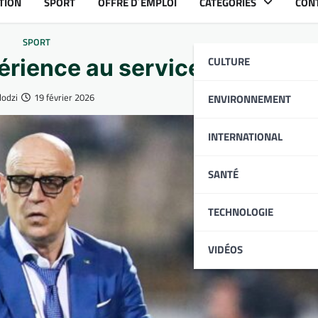
TION
SPORT
OFFRE D´EMPLOI
CATÉGORIES
CON
SPORT
CULTURE
périence au service des Éperv
odzi
19 février 2026
ENVIRONNEMENT
INTERNATIONAL
SANTÉ
TECHNOLOGIE
VIDÉOS