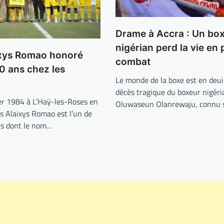
Drame à Accra : Un bo
nigérian perd la vie en 
ixys Romao honoré
combat
0 ans chez les
Le monde de la boxe est en deui
décès tragique du boxeur nigéri
er 1984 à L’Haÿ-les-Roses en
Oluwaseun Olanrewaju, connu 
s Alaixys Romao est l’un de
rs dont le nom…