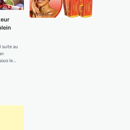
xeur
plein
l suite au
an
sous le…