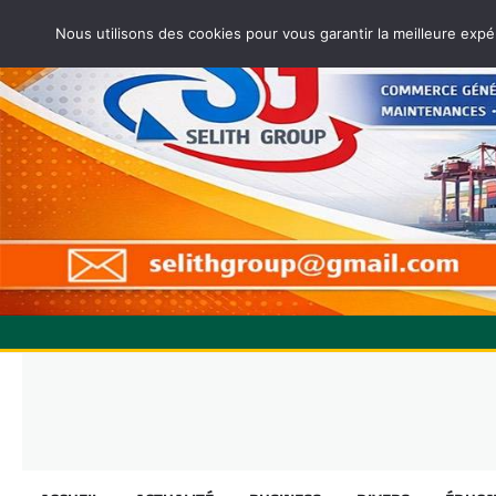
Nous utilisons des cookies pour vous garantir la meilleure expé
Skip
to
content