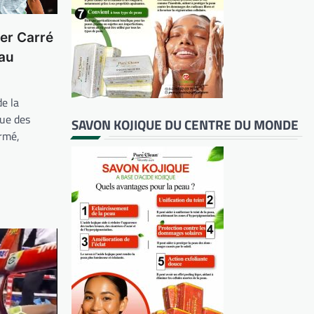
er Carré
 au
de la
que des
SAVON KOJIQUE DU CENTRE DU MONDE
rmé,