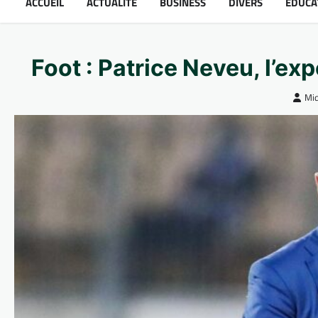
ACCUEIL
ACTUALITÉ
BUSINESS
DIVERS
ÉDUCA
Foot : Patrice Neveu, l’ex
Mid