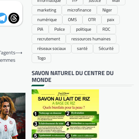
informatique
IYF
Justice
Mali
marketing
microfinance
Niger
numérique
OMS
OTR
paix
PIA
Police
politique
RDC
recrutement
ressources humaines
réseaux sociaux
santé
Sécurité
’agents
⟶
Togo
Femmes
SAVON NATUREL DU CENTRE DU
MONDE