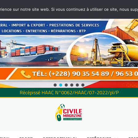
rience sur notre site web. Si vous continuez à utiliser ce site, nous su
Récépissé HAAC N°0062/HAAC/07-2022/pl/P