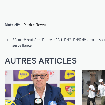
Mots clés :
Patrice Neveu
Navigation
⟵
Sécurité routière : Routes (RN1, RN2, RN5) désormais so
de
surveillance
l’article
AUTRES ARTICLES