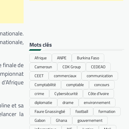
 nationale.
nationale,
Mots clés
Afrique
ANPE
Burkina Faso
e finale de
Cameroun
CDK Group
CEDEAO
hampionnat
CEET
commerciaux
communication
 d’Afrique
Comptabilité
comptable
concours
crime
Cybersécurité
Côte d’Ivoire
diplomatie
drame
environnement
line et sa
Faure Gnassingbé
football
formation
elancer la
Gabon
Ghana
gouvernement