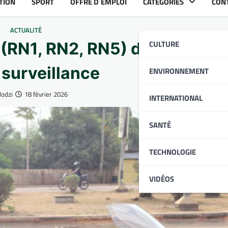
TION
SPORT
OFFRE D´EMPLOI
CATÉGORIES
CON
ACTUALITÉ
CULTURE
s (RN1, RN2, RN5) désormais 
 surveillance
ENVIRONNEMENT
odzi
18 février 2026
INTERNATIONAL
SANTÉ
TECHNOLOGIE
VIDÉOS