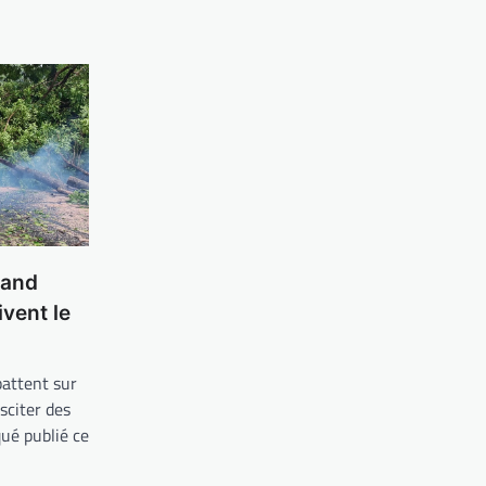
rand
ivent le
battent sur
sciter des
ué publié ce