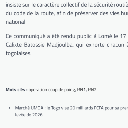
insiste sur le caractère collectif de la sécurité rout
du code de la route, afin de préserver des vies hu
national.
Ce communiqué a été rendu public à Lomé le 17 fév
Calixte Batossie Madjoulba, qui exhorte chacun à
togolaises.
Mots clés :
opération coup de poing
,
RN1
,
RN2
Navigation
⟵
Marché UMOA : le Togo vise 20 milliards FCFA pour sa pre
de
levée de 2026
l’article