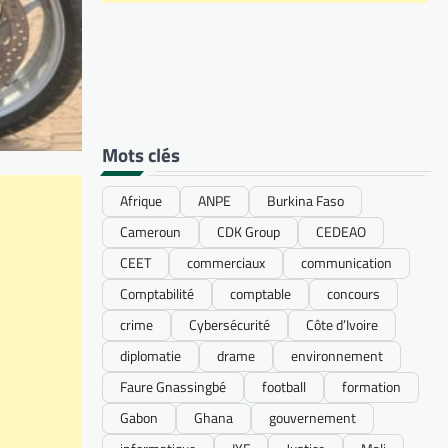
Mots clés
Afrique
ANPE
Burkina Faso
Cameroun
CDK Group
CEDEAO
CEET
commerciaux
communication
Comptabilité
comptable
concours
crime
Cybersécurité
Côte d’Ivoire
diplomatie
drame
environnement
Faure Gnassingbé
football
formation
Gabon
Ghana
gouvernement