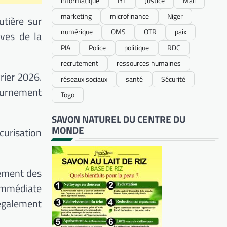
informatique
IYF
Justice
Mali
marketing
microfinance
Niger
utière sur
numérique
OMS
OTR
paix
aves de la
PIA
Police
politique
RDC
recrutement
ressources humaines
rier 2026.
réseaux sociaux
santé
Sécurité
tournement
Togo
SAVON NATUREL DU CENTRE DU
MONDE
écurisation
cement des
 immédiate
 également