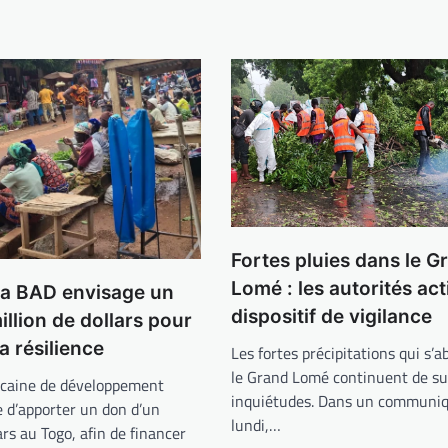
Fortes pluies dans le G
Lomé : les autorités act
la BAD envisage un
dispositif de vigilance
illion de dollars pour
a résilience
Les fortes précipitations qui s’a
le Grand Lomé continuent de su
icaine de développement
inquiétudes. Dans un communiq
 d’apporter un don d’un
lundi,…
ars au Togo, afin de financer