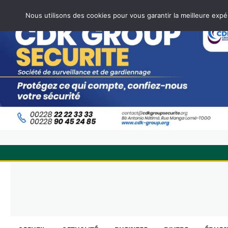
Nous utilisons des cookies pour vous garantir la meilleure expé
Skip
to
content