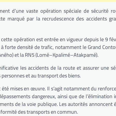
ment d’une vaste opération spéciale de sécurité ro
exte marqué par la recrudescence des accidents gr
, cette opération est entrée en vigueur depuis le 9 fév
es à forte densité de trafic, notamment le Grand Con
Aného) et la RN5 (Lomé–Kpalimé–Atakpamé).
gnificative les accidents de la route et assurer une s
s personnes et au transport des biens.
nt été mises en œuvre. Il s’agit notamment du renfor
s dépassements dangereux, ainsi que de l’élimination
ents de la voie publique. Les autorités annoncent
onformité des transports en commun.