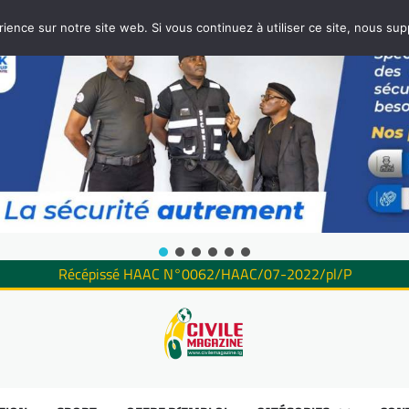
rience sur notre site web. Si vous continuez à utiliser ce site, nous su
Récépissé HAAC N°0062/HAAC/07-2022/pl/P