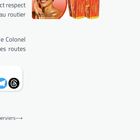
ict respect
au routier
le Colonel
les routes
perviers
⟶