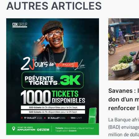
AUTRES ARTICLES
Savanes : 
don d’un m
renforcer l
La Banque afr
(BAD) envisage
million de doll