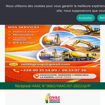
Nous utilisons des cookies pour vous garantir la meilleure expérienc
site, nous supposerons que vous 
Accepter
Ref
Récépissé HAAC N°0062/HAAC/07-2022/pl/P
Skip
to
content