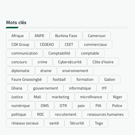
Mots clés
Afrique
ANPE
Burkina Faso
Cameroun
CDK Group
CEDEAO
CEET
commerciaux
communication
Comptabilité
comptable
concours
crime
Cybersécurité
Côte d’Ivoire
diplomatie
drame
environnement
Faure Gnassingbé
football
formation
Gabon
Ghana
gouvernement
informatique
IYF
Justice
Mali
marketing
microfinance
Niger
numérique
OMS
OTR
paix
PIA
Police
politique
RDC
recrutement
ressources humaines
réseaux sociaux
santé
Sécurité
Togo