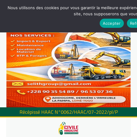
Nous utilisons des cookies pour vous garantir la meilleure expérienc
site, nous supposerons que vous 
Accepter
Ref
Récépissé HAAC N°0062/HAAC/07-2022/pl/P
Skip
to
content