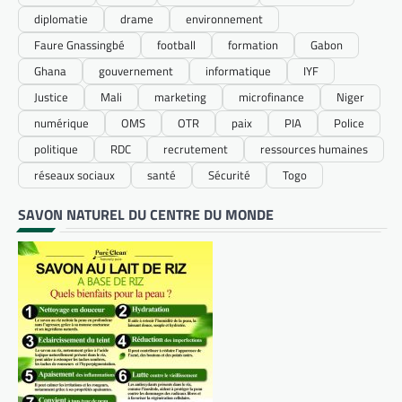
diplomatie
drame
environnement
Faure Gnassingbé
football
formation
Gabon
Ghana
gouvernement
informatique
IYF
Justice
Mali
marketing
microfinance
Niger
numérique
OMS
OTR
paix
PIA
Police
politique
RDC
recrutement
ressources humaines
réseaux sociaux
santé
Sécurité
Togo
SAVON NATUREL DU CENTRE DU MONDE