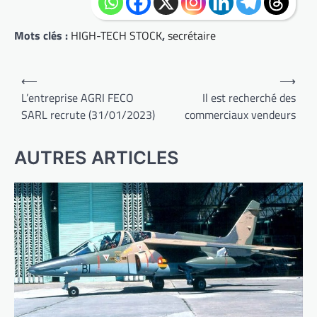
Mots clés :
HIGH-TECH STOCK
,
secrétaire
Navigation
⟵
⟶
de
L’entreprise AGRI FECO
Il est recherché des
SARL recrute (31/01/2023)
commerciaux vendeurs
l’article
AUTRES ARTICLES