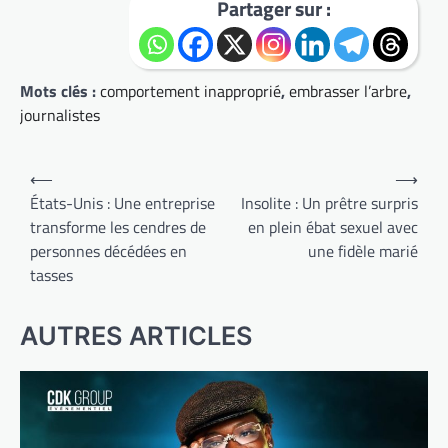
Partager sur :
Mots clés :
comportement inapproprié
,
embrasser l’arbre
,
journalistes
Navigation
⟵
⟶
de
États-Unis : Une entreprise
Insolite : Un prêtre surpris
transforme les cendres de
en plein ébat sexuel avec
l’article
personnes décédées en
une fidèle marié
tasses
AUTRES ARTICLES