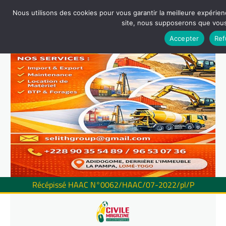
Nous utilisons des cookies pour vous garantir la meilleure expérienc
site, nous supposerons que vous 
Accepter
Ref
Récépissé HAAC N°0062/HAAC/07-2022/pl/P
Skip
to
content