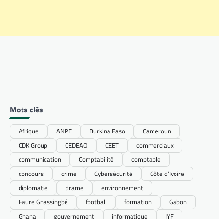
Mots clés
Afrique
ANPE
Burkina Faso
Cameroun
CDK Group
CEDEAO
CEET
commerciaux
communication
Comptabilité
comptable
concours
crime
Cybersécurité
Côte d’Ivoire
diplomatie
drame
environnement
Faure Gnassingbé
football
formation
Gabon
Ghana
gouvernement
informatique
IYF