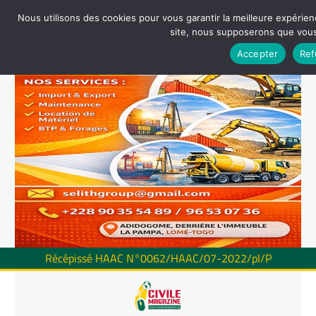
Nous utilisons des cookies pour vous garantir la meilleure expérienc
site, nous supposerons que vous 
Accepter
Ref
Récépissé HAAC N°0062/HAAC/07-2022/pl/P
Skip
to
content