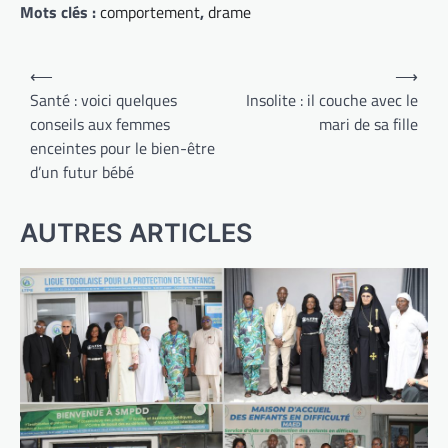
Mots clés :
comportement
,
drame
Navigation
⟵
⟶
de
Santé : voici quelques
Insolite : il couche avec le
conseils aux femmes
mari de sa fille
l’article
enceintes pour le bien-être
d’un futur bébé
AUTRES ARTICLES