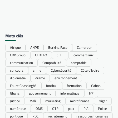
Mots clés
Afrique
ANPE
Burkina Faso
Cameroun
CDK Group
CEDEAO
CEET
commerciaux
communication
Comptabilité
comptable
concours
crime
Cybersécurité
Côte d’Ivoire
diplomatie
drame
environnement
Faure Gnassingbé
football
formation
Gabon
Ghana
gouvernement
informatique
IYF
Justice
Mali
marketing
microfinance
Niger
numérique
OMS
OTR
paix
PIA
Police
politique
RDC
recrutement
ressources humaines