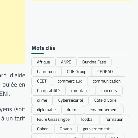
Mots clés
Afrique
ANPE
Burkina Faso
Cameroun
CDK Group
CEDEAO
rd d’aide
CEET
commerciaux
communication
éroulée en
Comptabilité
comptable
concours
ENI.
crime
Cybersécurité
Côte d’Ivoire
yens (soit
diplomatie
drame
environnement
à un tarif
Faure Gnassingbé
football
formation
Gabon
Ghana
gouvernement