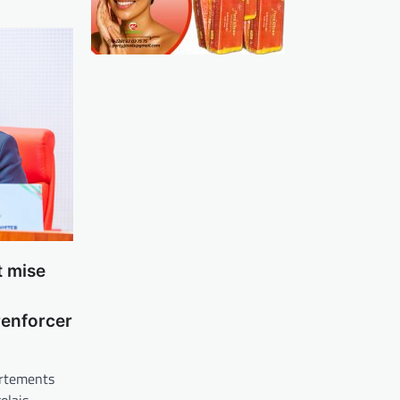
t mise
enforcer
ortements