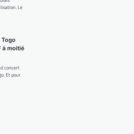
olais
lisation. Le
P Togo
 à moitié
nd concert
go. Et pour