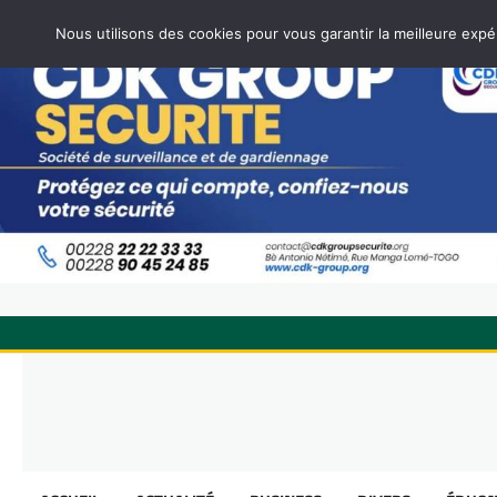
Nous utilisons des cookies pour vous garantir la meilleure expé
Skip
to
content