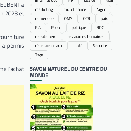
informatique
IYF
Justice
Mali
GBEGBENI a
marketing
microfinance
Niger
en 2023 et
numérique
OMS
OTR
paix
PIA
Police
politique
RDC
fourniture
recrutement
ressources humaines
A a permis
réseaux sociaux
santé
Sécurité
Togo
me l’achat
SAVON NATUREL DU CENTRE DU
MONDE