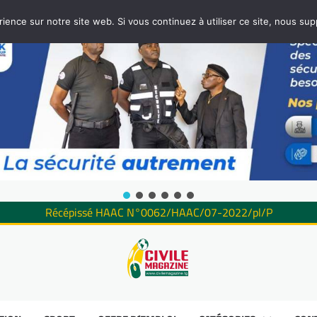
rience sur notre site web. Si vous continuez à utiliser ce site, nous su
Récépissé HAAC N°0062/HAAC/07-2022/pl/P