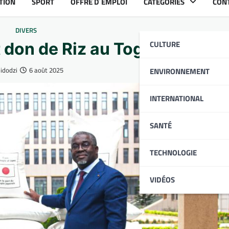
TION
SPORT
OFFRE D´EMPLOI
CATÉGORIES
CON
DIVERS
CULTURE
t don de Riz au Togo
idodzi
6 août 2025
ENVIRONNEMENT
INTERNATIONAL
SANTÉ
TECHNOLOGIE
VIDÉOS