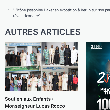
Navigation
⟵
“L’icône Joséphine Baker en exposition à Berlin sur son pa
de
révolutionnaire”
l’article
AUTRES ARTICLES
Soutien aux Enfants :
Monseigneur Lucas Rocco