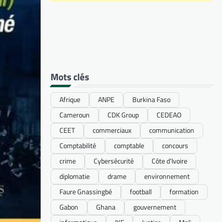
Mots clés
Afrique
ANPE
Burkina Faso
Cameroun
CDK Group
CEDEAO
CEET
commerciaux
communication
Comptabilité
comptable
concours
crime
Cybersécurité
Côte d’Ivoire
diplomatie
drame
environnement
Faure Gnassingbé
football
formation
Gabon
Ghana
gouvernement