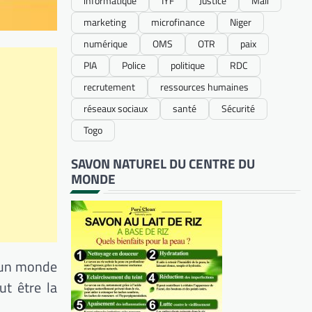
informatique
IYF
Justice
Mali
marketing
microfinance
Niger
numérique
OMS
OTR
paix
PIA
Police
politique
RDC
recrutement
ressources humaines
réseaux sociaux
santé
Sécurité
Togo
SAVON NATUREL DU CENTRE DU
MONDE
, un monde
ut être la