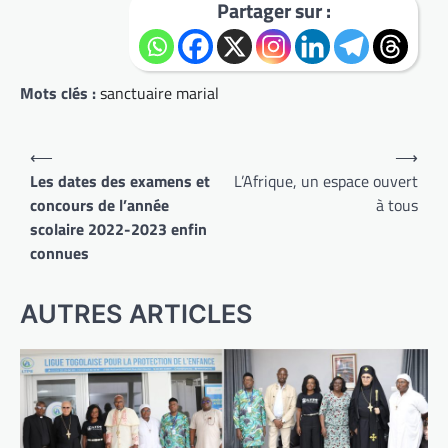
Partager sur :
Mots clés :
sanctuaire marial
Navigation
⟵
⟶
de
Les dates des examens et
L’Afrique, un espace ouvert
concours de l’année
à tous
l’article
scolaire 2022-2023 enfin
connues
AUTRES ARTICLES