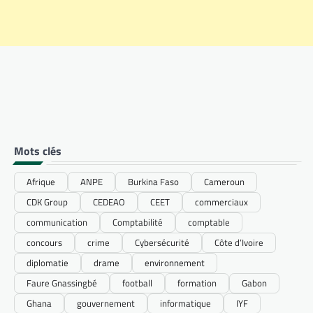
Mots clés
Afrique
ANPE
Burkina Faso
Cameroun
CDK Group
CEDEAO
CEET
commerciaux
communication
Comptabilité
comptable
concours
crime
Cybersécurité
Côte d’Ivoire
diplomatie
drame
environnement
Faure Gnassingbé
football
formation
Gabon
Ghana
gouvernement
informatique
IYF