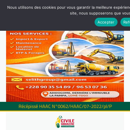
Nous utilisons des cookies pour vous garantir la meilleure expérienc
site, nous supposerons que vous 
Accepter
Ref
Récépissé HAAC N°0062/HAAC/07-2022/pl/P
Skip
to
content