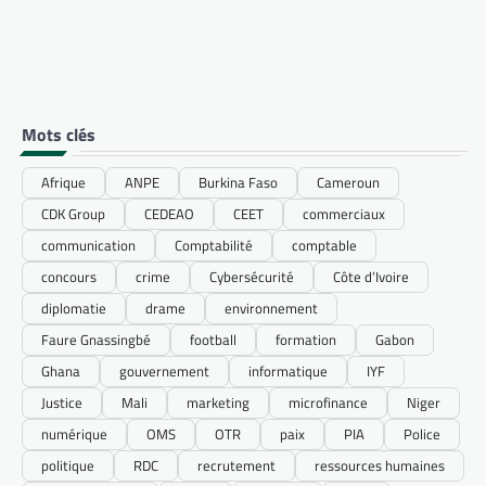
Mots clés
Afrique
ANPE
Burkina Faso
Cameroun
CDK Group
CEDEAO
CEET
commerciaux
communication
Comptabilité
comptable
concours
crime
Cybersécurité
Côte d’Ivoire
diplomatie
drame
environnement
Faure Gnassingbé
football
formation
Gabon
Ghana
gouvernement
informatique
IYF
Justice
Mali
marketing
microfinance
Niger
numérique
OMS
OTR
paix
PIA
Police
politique
RDC
recrutement
ressources humaines