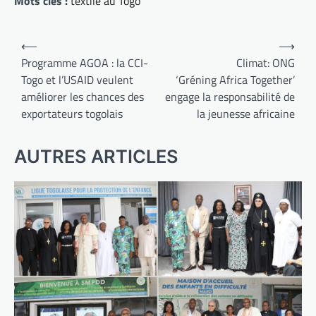
Mots clés :
textile au Togo
Navigation
⟵
⟶
de
Programme AGOA : la CCI-
Climat: ONG
Togo et l’USAID veulent
‘Gréning Africa Together’
l’article
améliorer les chances des
engage la responsabilité de
exportateurs togolais
la jeunesse africaine
AUTRES ARTICLES