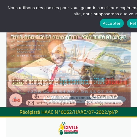
Nous utilisons des cookies pour vous garantir la meilleure expérienc
site, nous supposerons que vous 
Accepter
Ref
Récépissé HAAC N°0062/HAAC/07-2022/pl/P
Skip
to
content