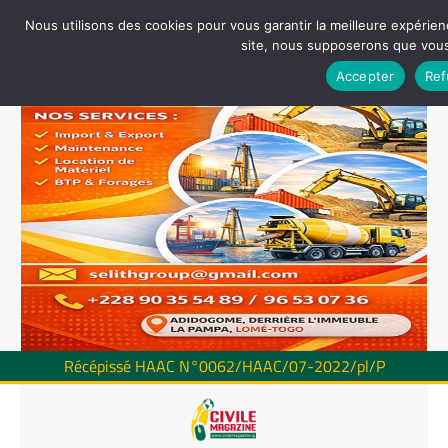
Nous utilisons des cookies pour vous garantir la meilleure expérienc
site, nous supposerons que vous 
Accepter
Ref
Récépissé HAAC N°0062/HAAC/07-2022/pl/P
Skip
to
content