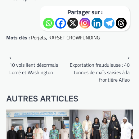
Partager sur :
Mots clés :
Porjets
,
RAFSET CROWFUNDING
Navigation
⟵
⟶
de
10 vols lient désormais
Exportation frauduleuse : 40
Lomé et Washington
tonnes de maïs saisies à la
l’article
frontière Aflao
AUTRES ARTICLES