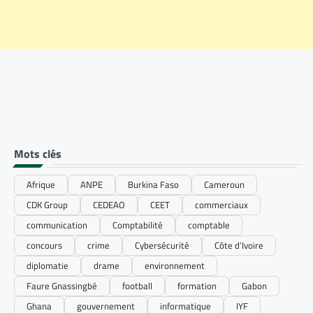
Mots clés
Afrique
ANPE
Burkina Faso
Cameroun
CDK Group
CEDEAO
CEET
commerciaux
communication
Comptabilité
comptable
concours
crime
Cybersécurité
Côte d’Ivoire
diplomatie
drame
environnement
Faure Gnassingbé
football
formation
Gabon
Ghana
gouvernement
informatique
IYF