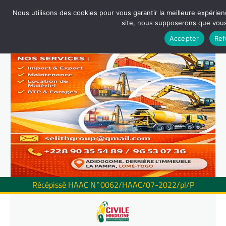
Nous utilisons des cookies pour vous garantir la meilleure expérienc
site, nous supposerons que vous 
Accepter
Ref
Récépissé HAAC N°0062/HAAC/07-2022/pl/P
Skip
to
content