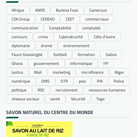
Afrique
ANPE
Burkina Faso
Cameroun
CDK Group
CEDEAO
CEET
commerciaux
communication
Comptabilité
comptable
concours
crime
Cybersécurité
Côte d’Ivoire
diplomatie
drame
environnement
Faure Gnassingbé
football
formation
Gabon
Ghana
gouvernement
informatique
IYF
Justice
Mali
marketing
microfinance
Niger
numérique
OMS
OTR
paix
PIA
Police
politique
RDC
recrutement
ressources humaines
réseaux sociaux
santé
Sécurité
Togo
SAVON NATUREL DU CENTRE DU MONDE