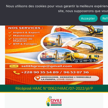
Nous utilisons des cookies pour vous garantir la meilleure expérienc
site, nous supposerons que vous 
Accepter
Ref
Récépissé HAAC N°0062/HAAC/07-2022/pl/P
Skip
to
content