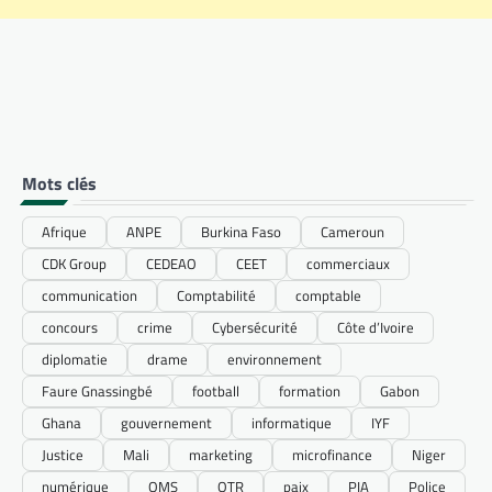
Mots clés
Afrique
ANPE
Burkina Faso
Cameroun
CDK Group
CEDEAO
CEET
commerciaux
communication
Comptabilité
comptable
concours
crime
Cybersécurité
Côte d’Ivoire
diplomatie
drame
environnement
Faure Gnassingbé
football
formation
Gabon
Ghana
gouvernement
informatique
IYF
Justice
Mali
marketing
microfinance
Niger
numérique
OMS
OTR
paix
PIA
Police