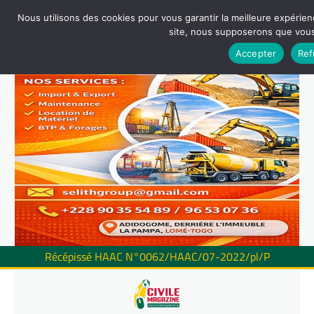
Nous utilisons des cookies pour vous garantir la meilleure expérienc
site, nous supposerons que vous 
Accepter
Ref
Récépissé HAAC N°0062/HAAC/07-2022/pl/P
Skip
to
content