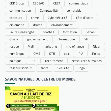
CDK Group
CEDEAO
CEET
commerciaux
communication
Comptabilité
comptable
concours
crime
Cybersécurité
Côte d’Ivoire
diplomatie
drame
environnement
Faure Gnassingbé
football
formation
Gabon
Ghana
gouvernement
informatique
IYF
Justice
Mali
marketing
microfinance
Niger
numérique
OMS
OTR
paix
PIA
Police
politique
RDC
recrutement
ressources humaines
réseaux sociaux
santé
Sécurité
Togo
SAVON NATUREL DU CENTRE DU MONDE