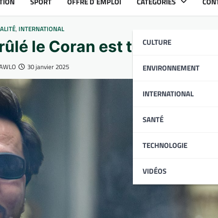
TION
SPORT
OFFRE D´EMPLOI
CATÉGORIES
CON
ALITÉ
,
INTERNATIONAL
CULTURE
ûlé le Coran est tué par ball
i AWLO
30 janvier 2025
ENVIRONNEMENT
INTERNATIONAL
SANTÉ
TECHNOLOGIE
VIDÉOS