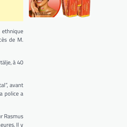
e ethnique
écès de M.
älje, à 40
al”, avant
a police a
eur Rasmus
ures. Il y