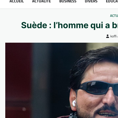
ACCUEIL
ACTUALITÉ
BUSINESS
DIVERS
ÉDUCA
ACTU
Suède : l’homme qui a br
koff