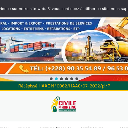
rience sur notre site web. Si vous continuez à utiliser ce site, nous su
Récépissé HAAC N°0062/HAAC/07-2022/pl/P