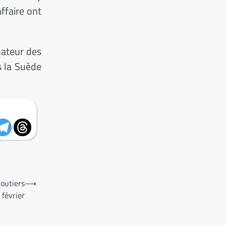
ffaire ont
mateur des
s la Suède
routiers
⟶
 février