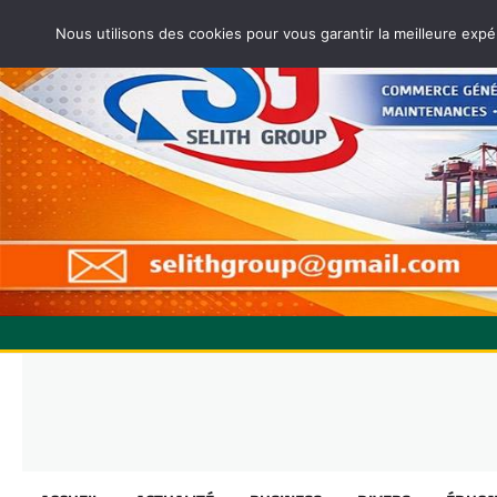
Nous utilisons des cookies pour vous garantir la meilleure expé
Skip
to
content