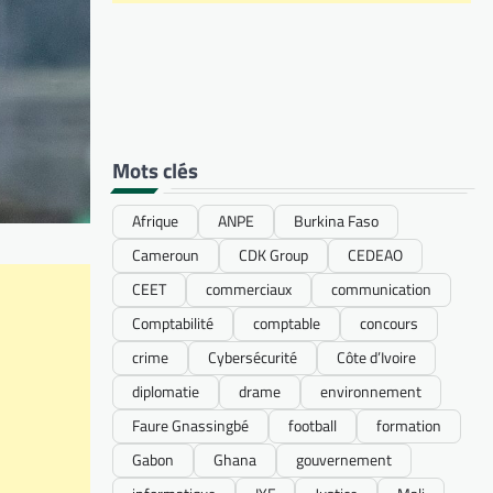
Mots clés
Afrique
ANPE
Burkina Faso
Cameroun
CDK Group
CEDEAO
CEET
commerciaux
communication
Comptabilité
comptable
concours
crime
Cybersécurité
Côte d’Ivoire
diplomatie
drame
environnement
Faure Gnassingbé
football
formation
Gabon
Ghana
gouvernement