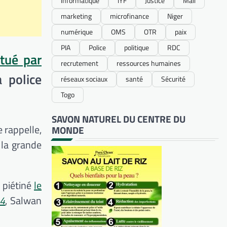
informatique
IYF
Justice
Mali
marketing
microfinance
Niger
numérique
OMS
OTR
paix
PIA
Police
politique
RDC
 tué par
recrutement
ressources humaines
 police
réseaux sociaux
santé
Sécurité
Togo
SAVON NATUREL DU CENTRE DU
e rappelle,
MONDE
 la grande
 piétiné
le
24
,
Salwan