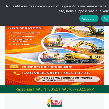
Nous utilisons des cookies pour vous garantir la meilleure expérienc
site, nous supposerons que vous 
Accepter
Ref
Récépissé HAAC N°0062/HAAC/07-2022/pl/P
Skip
to
content