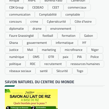
Afrique
ANPE
Burkina Faso
Cameroun
CDK Group
CEDEAO
CEET
commerciaux
communication
Comptabilité
comptable
concours
crime
Cybersécurité
Côte d’Ivoire
diplomatie
drame
environnement
Faure Gnassingbé
football
formation
Gabon
Ghana
gouvernement
informatique
IYF
Justice
Mali
marketing
microfinance
Niger
numérique
OMS
OTR
paix
PIA
Police
politique
RDC
recrutement
ressources humaines
réseaux sociaux
santé
Sécurité
Togo
SAVON NATUREL DU CENTRE DU MONDE