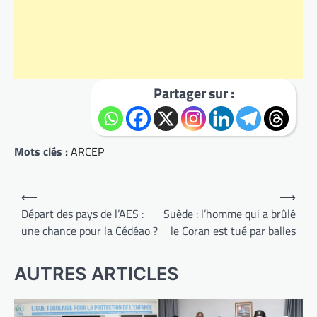
Partager sur :
Mots clés :
ARCEP
Navigation
⟵
⟶
de
Départ des pays de l’AES :
Suède : l’homme qui a brûlé
une chance pour la Cédéao ?
le Coran est tué par balles
l’article
AUTRES ARTICLES