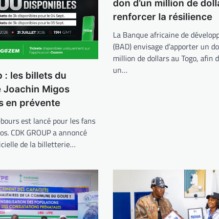
don d’un million de dol
renforcer la résilience
La Banque africaine de dévelo
(BAD) envisage d’apporter un do
million de dollars au Togo, afin 
un…
: les billets du
e Joachin Migos
s en prévente
bours est lancé pour les fans
gos. CDK GROUP a annoncé
icielle de la billetterie…