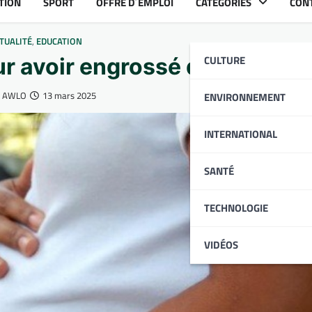
TION
SPORT
OFFRE D´EMPLOI
CATÉGORIES
CON
TUALITÉ
,
EDUCATION
CULTURE
r avoir engrossé des élèves-f
fi AWLO
13 mars 2025
ENVIRONNEMENT
INTERNATIONAL
SANTÉ
TECHNOLOGIE
VIDÉOS