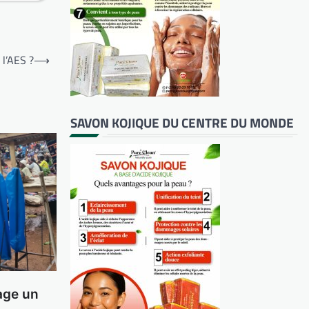
 l’AES ?
⟶
SAVON KOJIQUE DU CENTRE DU MONDE
age un