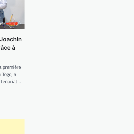
 Joachin
râce à
 première
u Togo, a
artenariat…