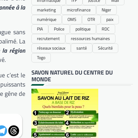
informatique
IYF
Justice
Mali
onnée à la
marketing
microfinance
Niger
numérique
OMS
OTR
paix
PIA
Police
politique
RDC
ague sans
recrutement
ressources humaines
palimé. La
réseaux sociaux
santé
Sécurité
 la région
Togo
vé.
SAVON NATUREL DU CENTRE DU
ue c’est le
MONDE
 puissants
une gêne de