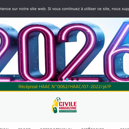
rience sur notre site web. Si vous continuez à utiliser ce site, nous su
Récépissé HAAC N°0062/HAAC/07-2022/pl/P