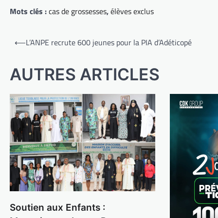
Mots clés :
cas de grossesses
,
élèves exclus
Navigation
⟵
L’ANPE recrute 600 jeunes pour la PIA d’Adéticopé
de
l’article
AUTRES ARTICLES
Soutien aux Enfants :