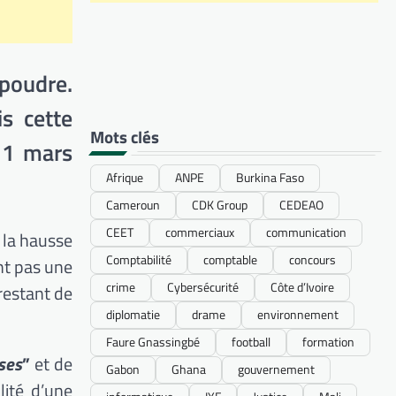
 poudre.
is cette
Mots clés
11 mars
Afrique
ANPE
Burkina Faso
Cameroun
CDK Group
CEDEAO
CEET
commerciaux
communication
 la hausse
Comptabilité
comptable
concours
ont pas une
crime
Cybersécurité
Côte d’Ivoire
restant de
diplomatie
drame
environnement
Faure Gnassingbé
football
formation
ses
”
et de
Gabon
Ghana
gouvernement
lité d’une