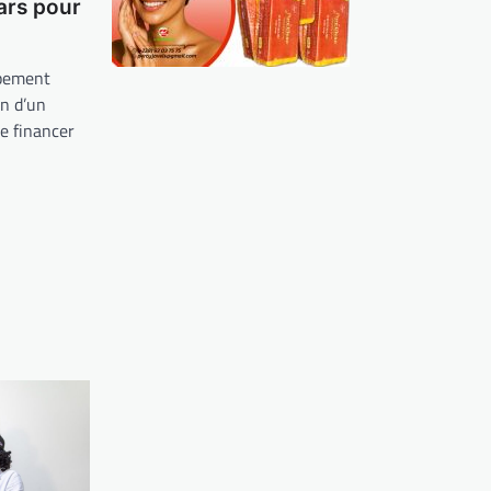
lars pour
ppement
n d’un
de financer