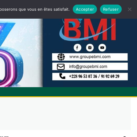
pposerons que vous en êtes satisfait.
Accepter
Refuser