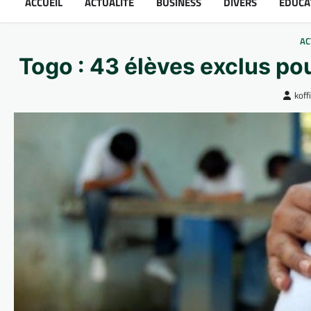
ACCUEIL
ACTUALITÉ
BUSINESS
DIVERS
ÉDUCA
AC
Togo : 43 élèves exclus pou
kof