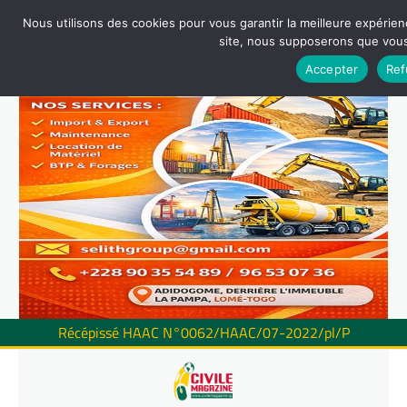
Nous utilisons des cookies pour vous garantir la meilleure expérienc
site, nous supposerons que vous 
Accepter
Ref
Récépissé HAAC N°0062/HAAC/07-2022/pl/P
Skip
to
content