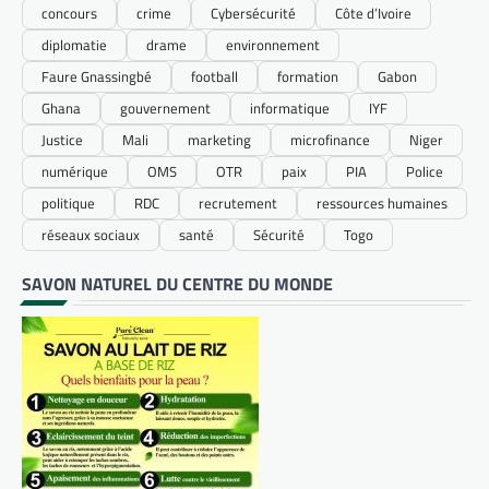
concours
crime
Cybersécurité
Côte d’Ivoire
diplomatie
drame
environnement
Faure Gnassingbé
football
formation
Gabon
Ghana
gouvernement
informatique
IYF
Justice
Mali
marketing
microfinance
Niger
numérique
OMS
OTR
paix
PIA
Police
politique
RDC
recrutement
ressources humaines
réseaux sociaux
santé
Sécurité
Togo
SAVON NATUREL DU CENTRE DU MONDE