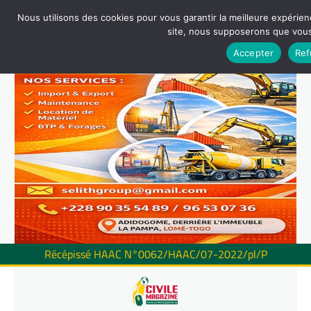
Nous utilisons des cookies pour vous garantir la meilleure expérienc
site, nous supposerons que vous 
Accepter
Ref
Récépissé HAAC N°0062/HAAC/07-2022/pl/P
Skip
to
content