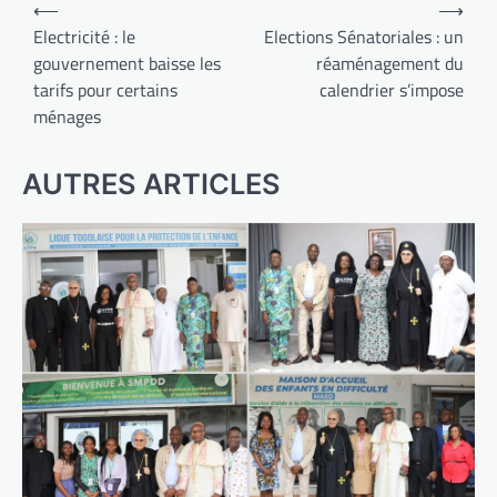
Navigation
⟵
⟶
de
Electricité : le
Elections Sénatoriales : un
gouvernement baisse les
réaménagement du
l’article
tarifs pour certains
calendrier s’impose
ménages
AUTRES ARTICLES