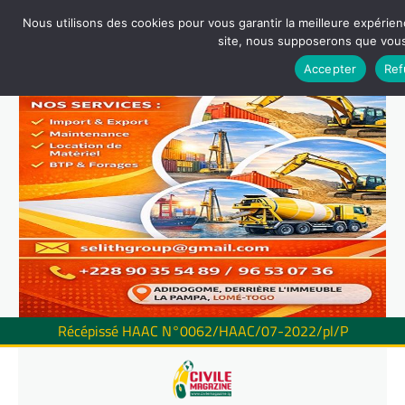
Nous utilisons des cookies pour vous garantir la meilleure expérienc
site, nous supposerons que vous 
Accepter
Ref
Récépissé HAAC N°0062/HAAC/07-2022/pl/P
Skip
to
content