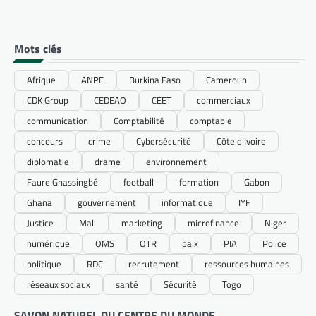
Mots clés
Afrique
ANPE
Burkina Faso
Cameroun
CDK Group
CEDEAO
CEET
commerciaux
communication
Comptabilité
comptable
concours
crime
Cybersécurité
Côte d’Ivoire
diplomatie
drame
environnement
Faure Gnassingbé
football
formation
Gabon
Ghana
gouvernement
informatique
IYF
Justice
Mali
marketing
microfinance
Niger
numérique
OMS
OTR
paix
PIA
Police
politique
RDC
recrutement
ressources humaines
réseaux sociaux
santé
Sécurité
Togo
SAVON NATUREL DU CENTRE DU MONDE