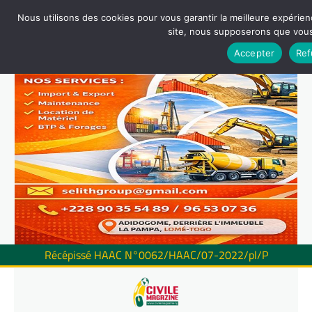
Nous utilisons des cookies pour vous garantir la meilleure expérienc
site, nous supposerons que vous 
Accepter
Ref
Récépissé HAAC N°0062/HAAC/07-2022/pl/P
Skip
to
content