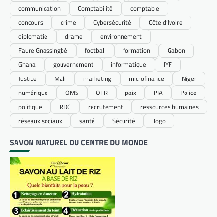
communication
Comptabilité
comptable
concours
crime
Cybersécurité
Côte d’Ivoire
diplomatie
drame
environnement
Faure Gnassingbé
football
formation
Gabon
Ghana
gouvernement
informatique
IYF
Justice
Mali
marketing
microfinance
Niger
numérique
OMS
OTR
paix
PIA
Police
politique
RDC
recrutement
ressources humaines
réseaux sociaux
santé
Sécurité
Togo
SAVON NATUREL DU CENTRE DU MONDE