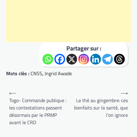
Partager sur :
Mots clés :
CNSS
,
Ingrid Awade
Navigation
⟵
⟶
de
Togo- Commande publique :
Le thé au gingembre: ces
les contestations passent
bienfaits sur la santé, que
l’article
désormais par le PRMP
l’on ignore
avant le CRD