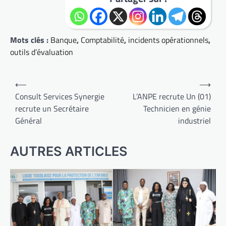
Mots clés :
Banque
,
Comptabilité
,
incidents opérationnels
,
outils d’évaluation
Navigation
⟵
⟶
de
Consult Services Synergie
L’ANPE recrute Un (01)
recrute un Secrétaire
Technicien en génie
l’article
Général
industriel
AUTRES ARTICLES