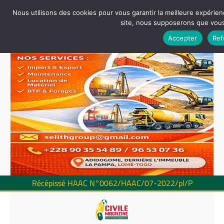
Nous utilisons des cookies pour vous garantir la meilleure expérienc
site, nous supposerons que vous 
Accepter
Ref
Récépissé HAAC N°0062/HAAC/07-2022/pl/P
Skip
to
content