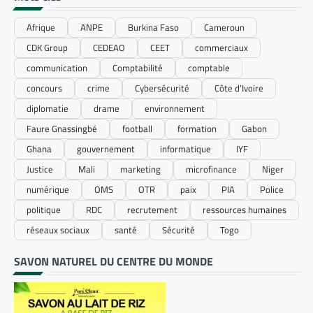
Afrique
ANPE
Burkina Faso
Cameroun
CDK Group
CEDEAO
CEET
commerciaux
communication
Comptabilité
comptable
concours
crime
Cybersécurité
Côte d’Ivoire
diplomatie
drame
environnement
Faure Gnassingbé
football
formation
Gabon
Ghana
gouvernement
informatique
IYF
Justice
Mali
marketing
microfinance
Niger
numérique
OMS
OTR
paix
PIA
Police
politique
RDC
recrutement
ressources humaines
réseaux sociaux
santé
Sécurité
Togo
SAVON NATUREL DU CENTRE DU MONDE