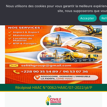
Nous utilisons des cookies pour vous garantir la meilleure expérienc
site, nous supposerons que vous 
Accepter
Ref
Récépissé HAAC N°0062/HAAC/07-2022/pl/P
Skip
to
content