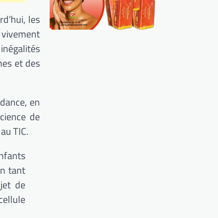
d’hui, les
re vivement
négalités
mes et des
ndance, en
cience de
 au TIC.
nfants
n tant
jet de
ellule