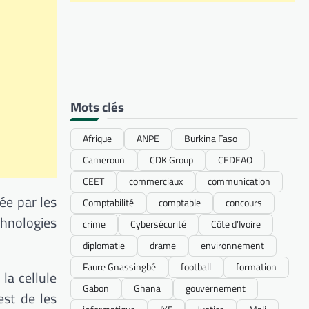
Mots clés
Afrique
ANPE
Burkina Faso
Cameroun
CDK Group
CEDEAO
CEET
commerciaux
communication
uée par les
Comptabilité
comptable
concours
chnologies
crime
Cybersécurité
Côte d’Ivoire
diplomatie
drame
environnement
Faure Gnassingbé
football
formation
la cellule
Gabon
Ghana
gouvernement
st de les