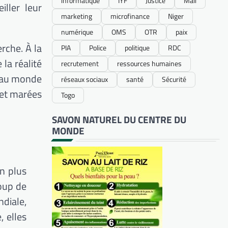
informatique
IYF
Justice
Mali
iller leur
marketing
microfinance
Niger
numérique
OMS
OTR
paix
erche.
À la
PIA
Police
politique
RDC
 la réalité
recrutement
ressources humaines
s au monde
réseaux sociaux
santé
Sécurité
 et marées
Togo
SAVON NATUREL DU CENTRE DU
MONDE
n plus
oup de
ndiale,
, elles