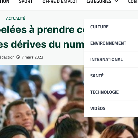
TION
SPORT
OFFRE D´EMPLOI
CATÉGORIES
CON
ACTUALITÉ
CULTURE
elées à prendre conscience 
des dérives du numérique
ENVIRONNEMENT
édaction
7 mars 2023
INTERNATIONAL
SANTÉ
TECHNOLOGIE
VIDÉOS