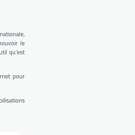
ationale,
mouvoir le
til qu’est
ernet pour
bilisations