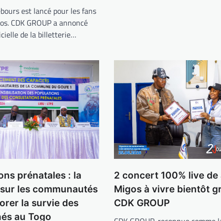
bours est lancé pour les fans
gos. CDK GROUP a annoncé
icielle de la billetterie…
2 concert 100% live de
ons prénatales : la
Migos à vivre bientôt g
 sur les communautés
CDK GROUP
orer la survie des
és au Togo
CDK GROUP, reconnue comme la