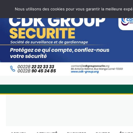
Nous utilisons des cookies pour vous garantir la meilleure expé
Skip
to
content