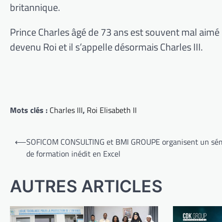
britannique.
Prince Charles âgé de 73 ans est souvent mal aimé e
devenu Roi et il s’appelle désormais Charles III.
Mots clés :
Charles III
,
Roi Elisabeth II
Navigation
⟵
SOFICOM CONSULTING et BMI GROUPE organisent un sém
de
de formation inédit en Excel
l’article
AUTRES ARTICLES