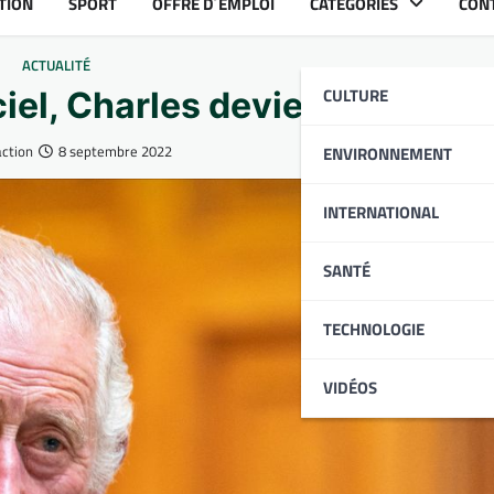
TION
SPORT
OFFRE D´EMPLOI
CATÉGORIES
CON
ACTUALITÉ
CULTURE
ciel, Charles devient Roi
ction
8 septembre 2022
ENVIRONNEMENT
INTERNATIONAL
SANTÉ
TECHNOLOGIE
VIDÉOS