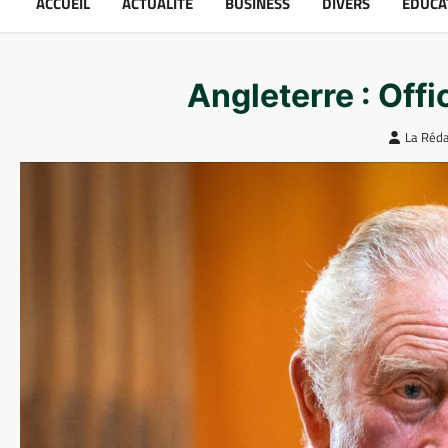
ACCUEIL
ACTUALITÉ
BUSINESS
DIVERS
ÉDUCA
Angleterre : Offi
La Réda