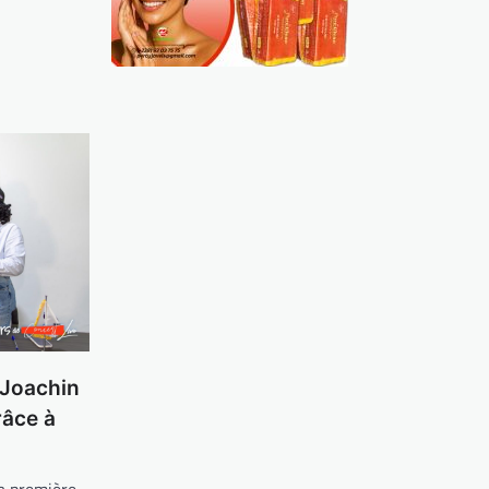
 Joachin
râce à
 première