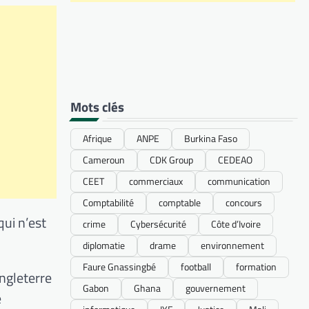
Mots clés
Afrique
ANPE
Burkina Faso
Cameroun
CDK Group
CEDEAO
CEET
commerciaux
communication
Comptabilité
comptable
concours
qui n’est
crime
Cybersécurité
Côte d’Ivoire
diplomatie
drame
environnement
Faure Gnassingbé
football
formation
ngleterre
Gabon
Ghana
gouvernement
e