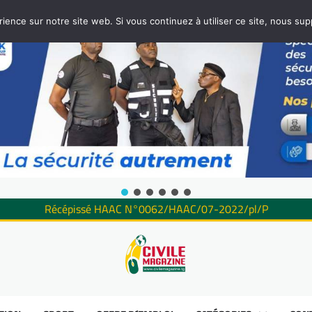
rience sur notre site web. Si vous continuez à utiliser ce site, nous su
Récépissé HAAC N°0062/HAAC/07-2022/pl/P