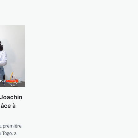
 Joachin
râce à
 première
u Togo, a