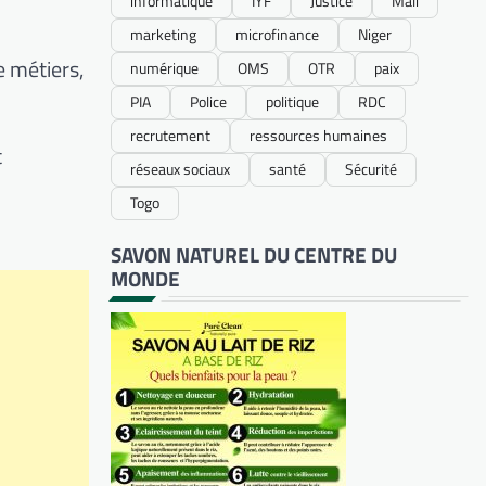
informatique
IYF
Justice
Mali
marketing
microfinance
Niger
e métiers,
numérique
OMS
OTR
paix
PIA
Police
politique
RDC
recrutement
ressources humaines
t
réseaux sociaux
santé
Sécurité
Togo
SAVON NATUREL DU CENTRE DU
MONDE