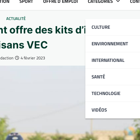
TION
SPORT
OFFRE D´EMPLOI
CATÉGORIES
CON
ACTUALITÉ
CULTURE
offre des kits d’installation
isans VEC
ENVIRONNEMENT
daction
4 février 2023
INTERNATIONAL
SANTÉ
TECHNOLOGIE
VIDÉOS