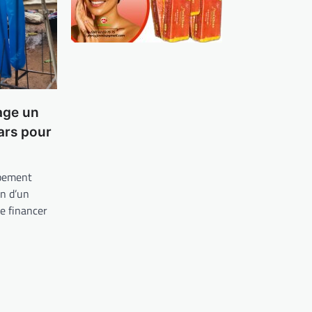
age un
lars pour
ppement
n d’un
de financer