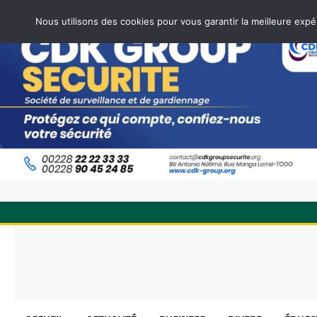
Nous utilisons des cookies pour vous garantir la meilleure expé
Skip
to
content