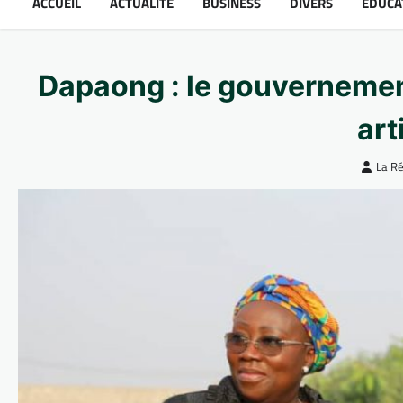
ACCUEIL
ACTUALITÉ
BUSINESS
DIVERS
ÉDUCA
Dapaong : le gouvernement 
art
La Ré