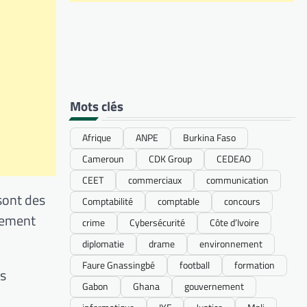
Mots clés
Afrique
ANPE
Burkina Faso
Cameroun
CDK Group
CEDEAO
CEET
commerciaux
communication
sont des
Comptabilité
comptable
concours
llement
crime
Cybersécurité
Côte d’Ivoire
diplomatie
drame
environnement
Faure Gnassingbé
football
formation
es
Gabon
Ghana
gouvernement