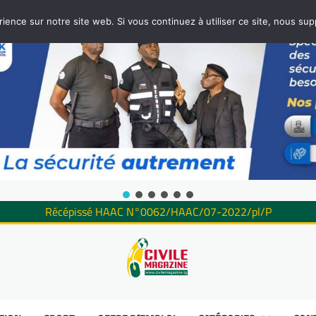
rience sur notre site web. Si vous continuez à utiliser ce site, nous su
Récépissé HAAC N°0062/HAAC/07-2022/pl/P