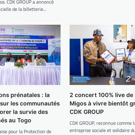
gos. CDK GROUP a annoncé
icielle de la billetterie…
2 concert 100% live de
ons prénatales : la
Migos à vivre bientôt g
 sur les communautés
CDK GROUP
orer la survie des
és au Togo
CDK GROUP, reconnue comme la
entreprise sociale et solidaire d
aise pour la Protection de