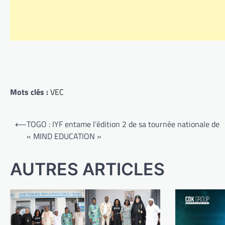
Mots clés :
VEC
Navigation
⟵
TOGO : IYF entame l’édition 2 de sa tournée nationale de
de
« MIND EDUCATION »
l’article
AUTRES ARTICLES