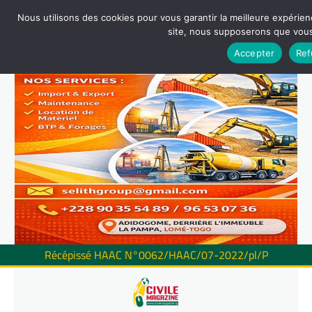
Nous utilisons des cookies pour vous garantir la meilleure expérienc
site, nous supposerons que vous 
Accepter
Ref
Récépissé HAAC N°0062/HAAC/07-2022/pl/P
Skip
to
content