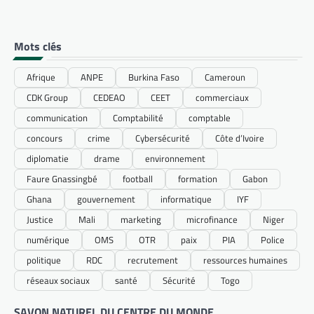
Mots clés
Afrique
ANPE
Burkina Faso
Cameroun
CDK Group
CEDEAO
CEET
commerciaux
communication
Comptabilité
comptable
concours
crime
Cybersécurité
Côte d’Ivoire
diplomatie
drame
environnement
Faure Gnassingbé
football
formation
Gabon
Ghana
gouvernement
informatique
IYF
Justice
Mali
marketing
microfinance
Niger
numérique
OMS
OTR
paix
PIA
Police
politique
RDC
recrutement
ressources humaines
réseaux sociaux
santé
Sécurité
Togo
SAVON NATUREL DU CENTRE DU MONDE