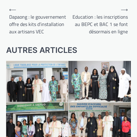
Navigation
⟵
⟶
de
Dapaong : le gouvernement
Education : les inscriptions
offre des kits d’installation
au BEPC et BAC 1 se font
l’article
aux artisans VEC
désormais en ligne
AUTRES ARTICLES