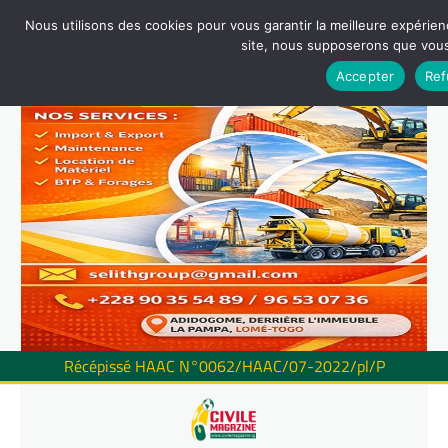
Nous utilisons des cookies pour vous garantir la meilleure expérienc
site, nous supposerons que vous 
Accepter
Ref
Récépissé HAAC N°0062/HAAC/07-2022/pl/P
Skip
to
content