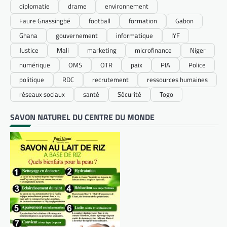
diplomatie
drame
environnement
Faure Gnassingbé
football
formation
Gabon
Ghana
gouvernement
informatique
IYF
Justice
Mali
marketing
microfinance
Niger
numérique
OMS
OTR
paix
PIA
Police
politique
RDC
recrutement
ressources humaines
réseaux sociaux
santé
Sécurité
Togo
SAVON NATUREL DU CENTRE DU MONDE