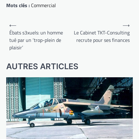
Mots clés :
Commercial
Navigation
⟵
⟶
de
Ébats s3xuels: un homme
Le Cabinet TKT-Consulting
tué par un ‘trop-plein de
recrute pour ses finances
l’article
plaisir’
AUTRES ARTICLES