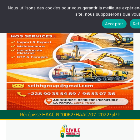
Nous utilisons des cookies pour vous garantir la meilleure expérienc
site, nous supposerons que vous 
Accepter
Ref
Récépissé HAAC N°0062/HAAC/07-2022/pl/P
Skip
to
content