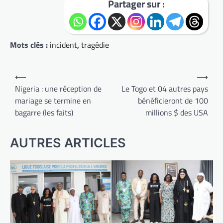
Partager sur :
Mots clés :
incident
,
tragédie
Navigation
⟵
⟶
de
Nigeria : une réception de
Le Togo et 04 autres pays
mariage se termine en
bénéficieront de 100
l’article
bagarre (les faits)
millions $ des USA
AUTRES ARTICLES