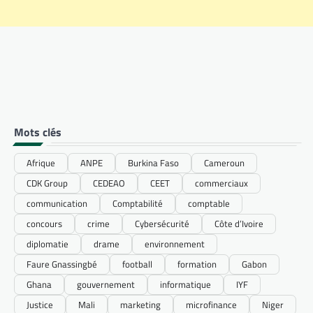
Mots clés
Afrique
ANPE
Burkina Faso
Cameroun
CDK Group
CEDEAO
CEET
commerciaux
communication
Comptabilité
comptable
concours
crime
Cybersécurité
Côte d’Ivoire
diplomatie
drame
environnement
Faure Gnassingbé
football
formation
Gabon
Ghana
gouvernement
informatique
IYF
Justice
Mali
marketing
microfinance
Niger