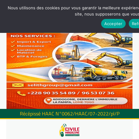
Nous utilisons des cookies pour vous garantir la meilleure expérienc
site, nous supposerons que vous 
Accepter
Ref
Récépissé HAAC N°0062/HAAC/07-2022/pl/P
Skip
to
content