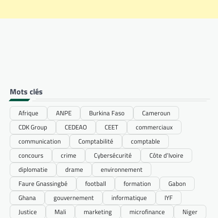
Mots clés
Afrique
ANPE
Burkina Faso
Cameroun
CDK Group
CEDEAO
CEET
commerciaux
communication
Comptabilité
comptable
concours
crime
Cybersécurité
Côte d’Ivoire
diplomatie
drame
environnement
Faure Gnassingbé
football
formation
Gabon
Ghana
gouvernement
informatique
IYF
Justice
Mali
marketing
microfinance
Niger