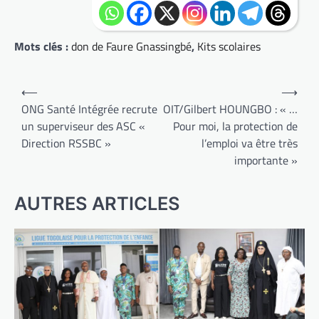
Mots clés :
don de Faure Gnassingbé
,
Kits scolaires
Navigation
⟵
⟶
de
ONG Santé Intégrée recrute
OIT/Gilbert HOUNGBO : « …
un superviseur des ASC «
Pour moi, la protection de
l’article
Direction RSSBC »
l’emploi va être très
importante »
AUTRES ARTICLES