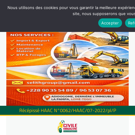
Nous utilisons des cookies pour vous garantir la meilleure expérienc
site, nous supposerons que vous 
Accepter
Ref
Récépissé HAAC N°0062/HAAC/07-2022/pl/P
Skip
to
content