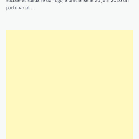
sociale et solidaire du Togo, a officialisé le 26 juin 2026 un
partenariat…