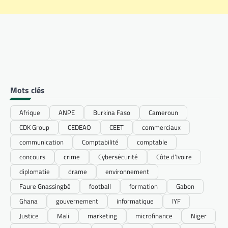
Mots clés
Afrique
ANPE
Burkina Faso
Cameroun
CDK Group
CEDEAO
CEET
commerciaux
communication
Comptabilité
comptable
concours
crime
Cybersécurité
Côte d’Ivoire
diplomatie
drame
environnement
Faure Gnassingbé
football
formation
Gabon
Ghana
gouvernement
informatique
IYF
Justice
Mali
marketing
microfinance
Niger