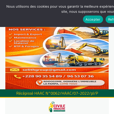
Nous utilisons des cookies pour vous garantir la meilleure expérienc
site, nous supposerons que vous 
Accepter
Ref
Récépissé HAAC N°0062/HAAC/07-2022/pl/P
Skip
to
content