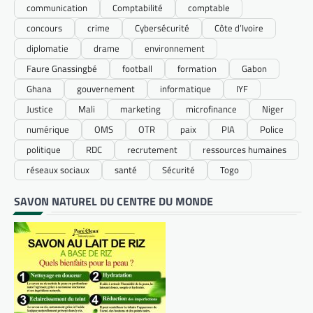
communication
Comptabilité
comptable
concours
crime
Cybersécurité
Côte d’Ivoire
diplomatie
drame
environnement
Faure Gnassingbé
football
formation
Gabon
Ghana
gouvernement
informatique
IYF
Justice
Mali
marketing
microfinance
Niger
numérique
OMS
OTR
paix
PIA
Police
politique
RDC
recrutement
ressources humaines
réseaux sociaux
santé
Sécurité
Togo
SAVON NATUREL DU CENTRE DU MONDE