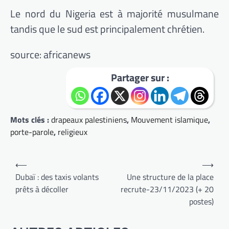
Le nord du Nigeria est à majorité musulmane
tandis que le sud est principalement chrétien.
source: africanews
Partager sur :
Mots clés :
drapeaux palestiniens
,
Mouvement islamique
,
porte-parole
,
religieux
Navigation
⟵
⟶
de
Dubaï : des taxis volants
Une structure de la place
prêts à décoller
recrute-23/11/2023 (+ 20
l’article
postes)