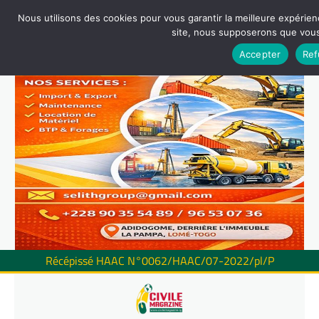
Nous utilisons des cookies pour vous garantir la meilleure expérienc
site, nous supposerons que vous 
Accepter
Ref
Récépissé HAAC N°0062/HAAC/07-2022/pl/P
Skip
to
content