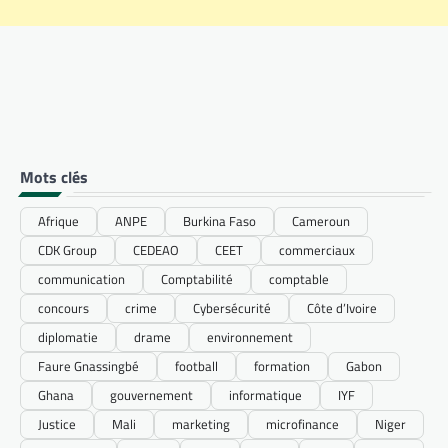
Mots clés
Afrique
ANPE
Burkina Faso
Cameroun
CDK Group
CEDEAO
CEET
commerciaux
communication
Comptabilité
comptable
concours
crime
Cybersécurité
Côte d’Ivoire
diplomatie
drame
environnement
Faure Gnassingbé
football
formation
Gabon
Ghana
gouvernement
informatique
IYF
Justice
Mali
marketing
microfinance
Niger