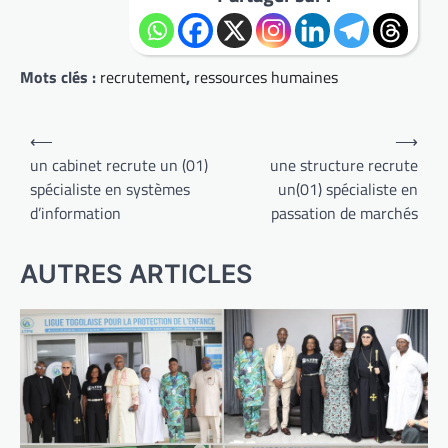
Mots clés :
recrutement
,
ressources humaines
Navigation
⟵
⟶
de
un cabinet recrute un (01)
une structure recrute
spécialiste en systèmes
un(01) spécialiste en
l’article
d’information
passation de marchés
AUTRES ARTICLES