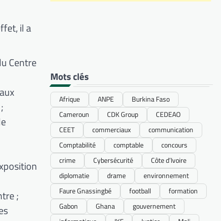
et, il a
du Centre
Mots clés
 aux
Afrique
ANPE
Burkina Faso
;
Cameroun
CDK Group
CEDEAO
de
CEET
commerciaux
communication
Comptabilité
comptable
concours
crime
Cybersécurité
Côte d’Ivoire
exposition
diplomatie
drame
environnement
Faure Gnassingbé
football
formation
tre ;
Gabon
Ghana
gouvernement
es