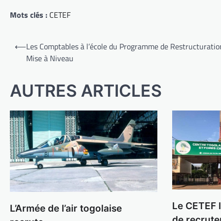
Mots clés :
CETEF
Navigation
⟵
Les Comptables à l’école du Programme de Restructuratio
de
Mise à Niveau
l’article
AUTRES ARTICLES
Le CETEF 
L’Armée de l’air togolaise
de recrute