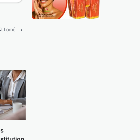
 à Lomé
⟶
es
stitution