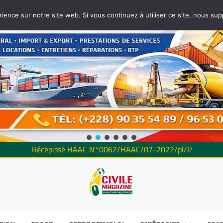
rience sur notre site web. Si vous continuez à utiliser ce site, nous su
Récépissé HAAC N°0062/HAAC/07-2022/pl/P