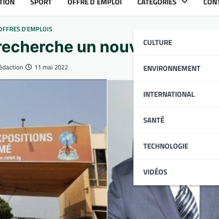
TION
SPORT
OFFRE D´EMPLOI
CATÉGORIES
CON
OFFRES D'EMPLOIS
CULTURE
recherche un nouveau Direct
édaction
11 mai 2022
ENVIRONNEMENT
INTERNATIONAL
SANTÉ
TECHNOLOGIE
VIDÉOS