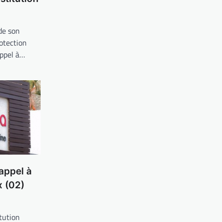
de son
otection
appel à…
appel à
 (02)
tution