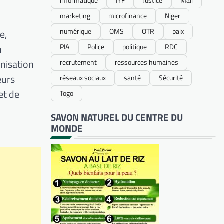
informatique
IYF
Justice
Mali
marketing
microfinance
Niger
numérique
OMS
OTR
paix
e,
n
PIA
Police
politique
RDC
anisation
recrutement
ressources humaines
eurs
réseaux sociaux
santé
Sécurité
et de
Togo
SAVON NATUREL DU CENTRE DU
MONDE