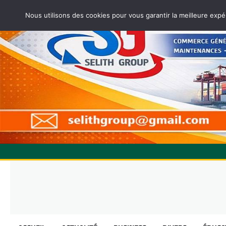
Nous utilisons des cookies pour vous garantir la meilleure expé
Skip
to
content