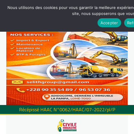
Nous utilisons des cookies pour vous garantir la meilleure expérienc
site, nous supposerons que vous 
Accepter
Ref
Récépissé HAAC N°0062/HAAC/07-2022/pl/P
Skip
to
content