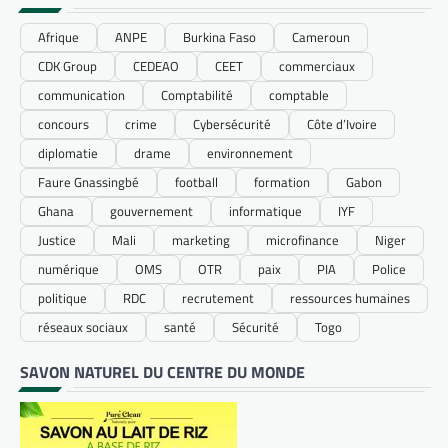
Afrique
ANPE
Burkina Faso
Cameroun
CDK Group
CEDEAO
CEET
commerciaux
communication
Comptabilité
comptable
concours
crime
Cybersécurité
Côte d’Ivoire
diplomatie
drame
environnement
Faure Gnassingbé
football
formation
Gabon
Ghana
gouvernement
informatique
IYF
Justice
Mali
marketing
microfinance
Niger
numérique
OMS
OTR
paix
PIA
Police
politique
RDC
recrutement
ressources humaines
réseaux sociaux
santé
Sécurité
Togo
SAVON NATUREL DU CENTRE DU MONDE