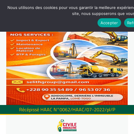
Nous utilisons des cookies pour vous garantir la meilleure expérienc
site, nous supposerons que vous 
Accepter
Ref
Récépissé HAAC N°0062/HAAC/07-2022/pl/P
Skip
to
content