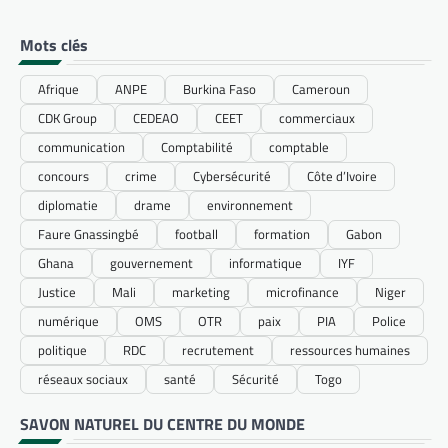
Mots clés
Afrique
ANPE
Burkina Faso
Cameroun
CDK Group
CEDEAO
CEET
commerciaux
communication
Comptabilité
comptable
concours
crime
Cybersécurité
Côte d’Ivoire
diplomatie
drame
environnement
Faure Gnassingbé
football
formation
Gabon
Ghana
gouvernement
informatique
IYF
Justice
Mali
marketing
microfinance
Niger
numérique
OMS
OTR
paix
PIA
Police
politique
RDC
recrutement
ressources humaines
réseaux sociaux
santé
Sécurité
Togo
SAVON NATUREL DU CENTRE DU MONDE