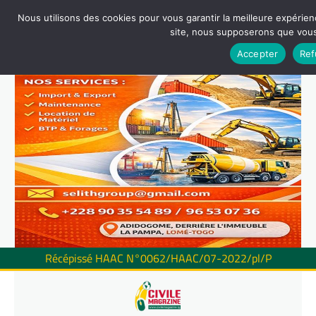
Nous utilisons des cookies pour vous garantir la meilleure expérienc
site, nous supposerons que vous 
Accepter
Ref
Récépissé HAAC N°0062/HAAC/07-2022/pl/P
Skip
to
content