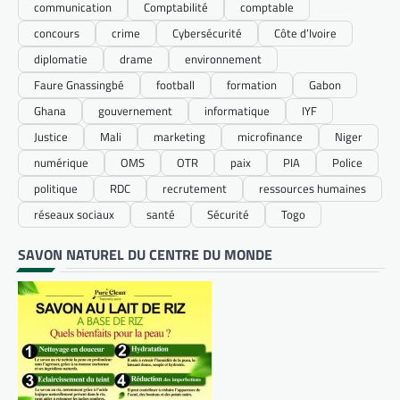
communication
Comptabilité
comptable
concours
crime
Cybersécurité
Côte d’Ivoire
diplomatie
drame
environnement
Faure Gnassingbé
football
formation
Gabon
Ghana
gouvernement
informatique
IYF
Justice
Mali
marketing
microfinance
Niger
numérique
OMS
OTR
paix
PIA
Police
politique
RDC
recrutement
ressources humaines
réseaux sociaux
santé
Sécurité
Togo
SAVON NATUREL DU CENTRE DU MONDE